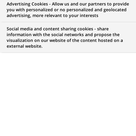
Advertising Cookies - Allow us and our partners to provide
GROUPE
COMMUNIQUÉ DE PRESSE
you with personalized or no personalized and geolocated
advertising, more relevant to your interests
"La rentrée Cinéma Bnp Paribas"
Social media and content sharing cookies - share
dans toutes les salles de cinéma
information with the social networks and propose the
visualization on our website of the content hosted on a
du 9 au 15 septembre 2015
external website.
PUBLIÉ LE 13-08-2015
RETOUR AUX