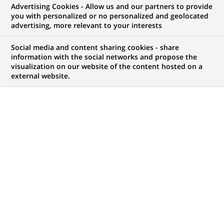
Advertising Cookies - Allow us and our partners to provide
GROUPE
COMMUNIQUÉ DE PRESSE
you with personalized or no personalized and geolocated
advertising, more relevant to your interests
« Job Meet Up » : 450 CDI à
Social media and content sharing cookies - share
pourvoir le 19 septembre entre
information with the social networks and propose the
visualization on our website of the content hosted on a
Lille, Paris et Orléans
external website.
PUBLIÉ LE 08-09-2015
RETOUR AUX