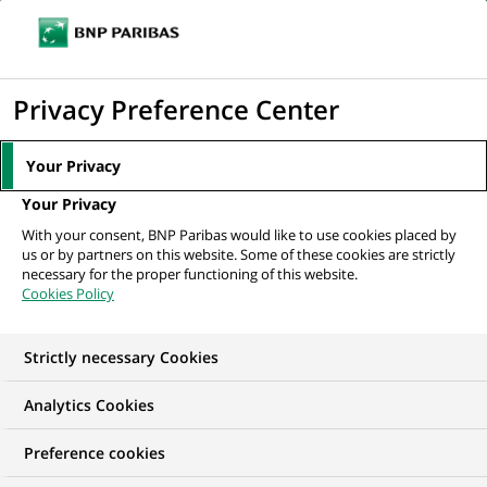
Ouvr
Cliquer
le
pour
men
de
Accueil
Mediaroom
Communiqués de presse
« Job Meet Up » : 450
afficher
Privacy Preference Center
navi
CDI à pourvoir le 19 septembre entre...
le
moteur
MEDIAROOM
Your Privacy
de
Communiqués de
Your Privacy
recherche
With your consent, BNP Paribas would like to use cookies placed by
presse
us or by partners on this website. Some of these cookies are strictly
necessary for the proper functioning of this website.
Cookies Policy
Retrouvez dans cet espace tous les communiqués de
presse de BNP Paribas
Strictly necessary Cookies
ACCUEIL
COMMUNIQUÉS DE PRESSE
LES ESSENTIELS
Analytics Cookies
Preference cookies