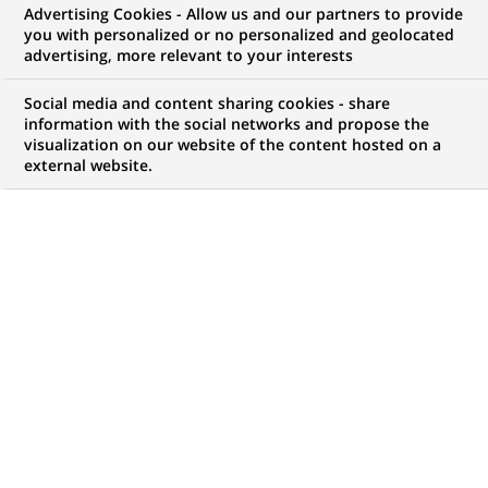
Advertising Cookies - Allow us and our partners to provide
COMMUNIQUÉ DE PRESSE
you with personalized or no personalized and geolocated
advertising, more relevant to your interests
Guido van HAUWERMEIREN est
Social media and content sharing cookies - share
nommé co-responsable du
information with the social networks and propose the
visualization on our website of the content hosted on a
métier Marchés Emergents du
external website.
pôle Services Financiers et
Banque de Détail à
l'International