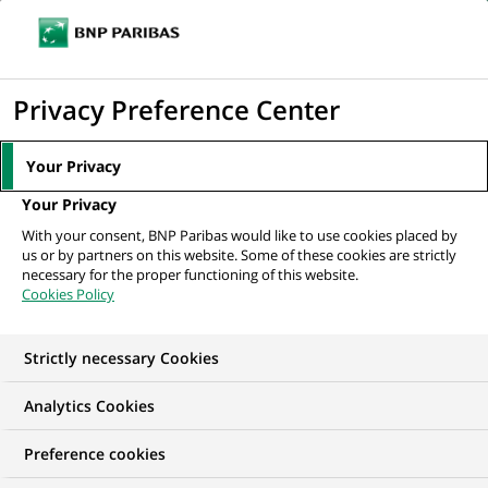
Ouvr
Cliquer
le
pour
men
de
Accueil
Mediaroom
Communiqués de presse
Guido van
afficher
Privacy Preference Center
navi
HAUWERMEIREN est nommé co-responsable du métier...
le
moteur
MEDIAROOM
Your Privacy
de
Communiqués de
Your Privacy
recherche
With your consent, BNP Paribas would like to use cookies placed by
presse
us or by partners on this website. Some of these cookies are strictly
necessary for the proper functioning of this website.
Cookies Policy
Retrouvez dans cet espace tous les communiqués de
presse de BNP Paribas
Strictly necessary Cookies
ACCUEIL
COMMUNIQUÉS DE PRESSE
LES ESSENTIELS
Analytics Cookies
Preference cookies