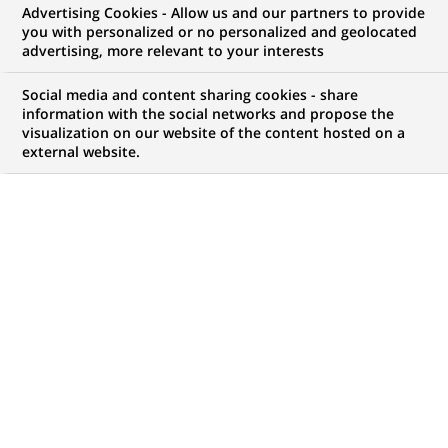
Advertising Cookies - Allow us and our partners to provide
INFORMATIONS FINANCIÈRES
COMMUNIQUÉ DE PRESSE
you with personalized or no personalized and geolocated
advertising, more relevant to your interests
Groupe BNP Paribas : Résultats
Social media and content sharing cookies - share
du troisième trimestre 2001
information with the social networks and propose the
visualization on our website of the content hosted on a
external website.
PUBLIÉ LE 14-11-2001
RETOUR AUX
COMMUNIQUÉS