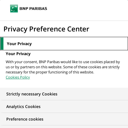
Ouvr
Cliquer
le
pour
men
de
Accueil
Mediaroom
Communiqués de presse
Groupe BNP Paribas :
afficher
Privacy Preference Center
navi
Résultats du troisième trimestre 2001
le
moteur
MEDIAROOM
Your Privacy
de
Communiqués de
Your Privacy
recherche
With your consent, BNP Paribas would like to use cookies placed by
presse
us or by partners on this website. Some of these cookies are strictly
necessary for the proper functioning of this website.
Cookies Policy
Retrouvez dans cet espace tous les communiqués de
presse de BNP Paribas
Strictly necessary Cookies
ACCUEIL
COMMUNIQUÉS DE PRESSE
LES ESSENTIELS
Analytics Cookies
Preference cookies