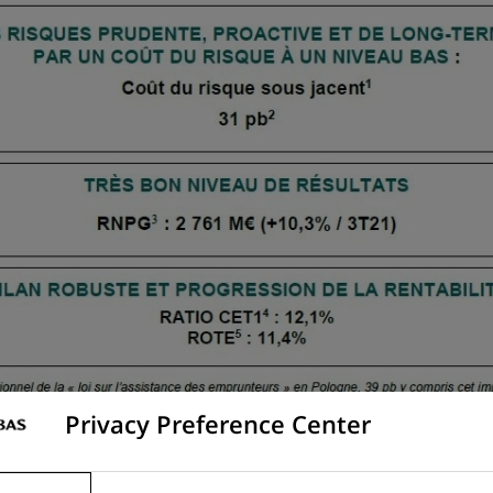
Privacy Preference Center
té du communiqué de presse « Groupe BNP Paribas : Résulta