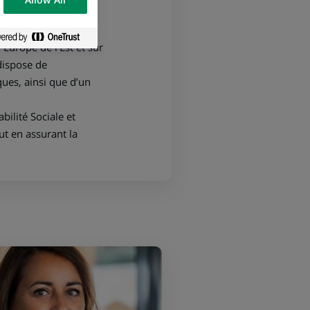
 quatre marchés
alement son modèle
Europe de l’Est et sur
dispose de
ues, ainsi que d’un
ilité Sociale et
ut en assurant la