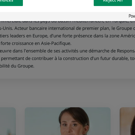
osted on a
épargne ou de protection. En Europe, BNP Paribas est composé de
ique, la France, l'Italie et le Luxembourg. Le Groupe déploie ég
merciale dans les pays du bassin méditerranéen, en Turquie, en 
ts-Unis. Acteur bancaire international de premier plan, le Groupe 
iers leaders en Europe, d’une forte présence dans la zone Amériq
n forte croissance en Asie-Pacifique.
uvre dans l’ensemble de ses activités une démarche de Responsab
permettant de contribuer à la construction d’un futur durable, to
bilité du Groupe.