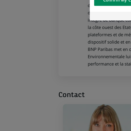
of the content h
d’investissement, d’
external website.
domestiques : la Belg
intégré de banque com
la côte ouest des Eta
plateformes et de mét
dispositif solide et e
BNP Paribas met en œ
Environnementale lui 
performance et la sta
Contact