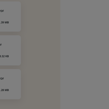
PDF
1.39 MB
F
3.32 KB
PDF
1.28 MB