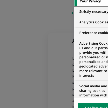
Your Privacy
(Ce
2022 »
lien
Strictly necessar
Consulter les dia
s'ouvre
dans
Analytics Cookie
un
Preference cooki
nouvel
A propos de 
onglet)
Advertising Cooki
us and our partn
provide you with
personalized or 
BNP Paribas est la p
personalized and
plan. Elle est présen
geolocated advert
Europe. Le Groupe dét
more relevant to
interests
Personal Banking & S
spécialisés parmi les
Social media and
pour les solutions d’é
sharing cookies -
sur les clientèles Ent
information with 
networks and pr
accompagne l’ensemble
visualization on 
institutionnels) pour 
Confirm My C