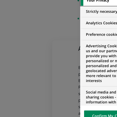
Your Privacy
Lire l'intégrali
Strictly necessar
Consulter les dia
Analytics Cookie
Preference cooki
Advertising Cooki
A propos de 
us and our partn
provide you with
personalized or 
personalized and
BNP Paribas est la p
geolocated advert
plan. Elle est présen
more relevant to
Europe. Le Groupe dét
interests
Personal Banking & S
Social media and
spécialisés parmi les
sharing cookies -
pour les solutions d’é
information with 
sur les clientèles Ent
networks and pr
visualization on 
accompagne l’ensemble
Confirm My C
of the content h