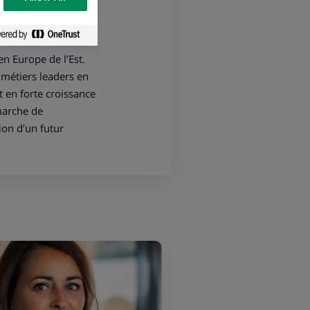
e financement,
 quatre marchés
alement son modèle
n Europe de l’Est.
 métiers leaders en
t en forte croissance
marche de
ion d’un futur