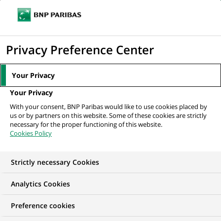
Ouvr
Cliquer
le
pour
men
de
Accueil
Mediaroom
Communiqués de presse
Groupe BNP Paribas :
afficher
Privacy Preference Center
navi
Résultats au 30 septembre 2019
le
moteur
MEDIAROOM
Your Privacy
de
Communiqués de
Your Privacy
recherche
With your consent, BNP Paribas would like to use cookies placed by
presse
us or by partners on this website. Some of these cookies are strictly
necessary for the proper functioning of this website.
Cookies Policy
Retrouvez dans cet espace tous les communiqués de
presse de BNP Paribas
Strictly necessary Cookies
ACCUEIL
COMMUNIQUÉS DE PRESSE
LES ESSENTIELS
Analytics Cookies
Preference cookies