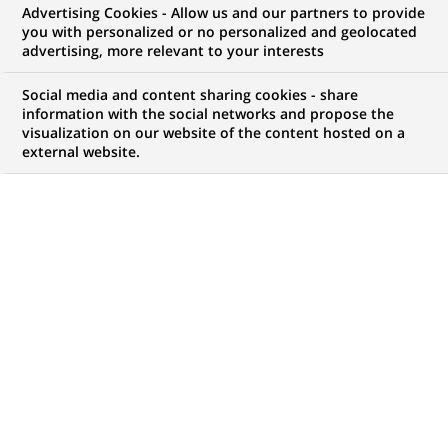
Advertising Cookies - Allow us and our partners to provide
GROUPE
INFORMATIONS FINANCIÈRES
you with personalized or no personalized and geolocated
advertising, more relevant to your interests
COMMUNIQUÉ DE PRESSE
Social media and content sharing cookies - share
information with the social networks and propose the
Groupe BNP Paribas : Résultats
visualization on our website of the content hosted on a
external website.
au 30 septembre 2019
PUBLIÉ LE 31-10-2019