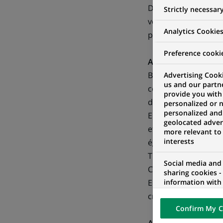
Depuis 40 ans, BNP 
Strictly necessar
vers le tennis. Cet 
Analytics Cookie
professionnel mais au
Preference cooki
A propos de BNP Pa
BNP Paribas (
www.b
Advertising Cooki
us and our partn
collaborateurs, don
provide you with
domaines d'activité
personalized or 
personalized and
Europe, le Groupe a 
geolocated advert
et BNP Paribas Pers
more relevant to
interests
également son modèl
Turquie, en Europe d
Social media and
Corporate & Investm
sharing cookies -
information with 
Europe, d'une forte 
networks and pr
croissance en Asie-P
visualization on 
Confirm My C
of the content h
external website.