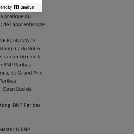
engagement
la pratique du
 ; de l'apprentissage
-BNP Paribas WTA
 Monte Carlo Rolex
 sponsor titre de la
th BNP Paribas
lanca, du Grand Prix
 Paribas
l' Open Sud de
ong, BNP Paribas
 Master'U BNP