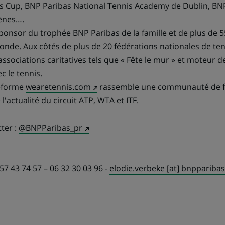
s Cup, BNP Paribas National Tennis Academy de Dublin, BNP
ènes….
onsor du trophée BNP Paribas de la famille et de plus de 5
nde. Aux côtés de plus de 20 fédérations nationales de te
associations caritatives tels que « Fête le mur » et moteur d
c le tennis.
(Ce
teforme
wearetennis.com
rassemble une communauté de f
lien
l'actualité du circuit ATP, WTA et ITF.
s'ouvre
(Ce
dans
ter :
@BNPParibas_pr
lien
un
s'ouvre
nouvel
dans
onglet)
57 43 74 57 – 06 32 30 03 96 -
elodie.verbeke [at] bnppariba
un
nouvel
onglet)