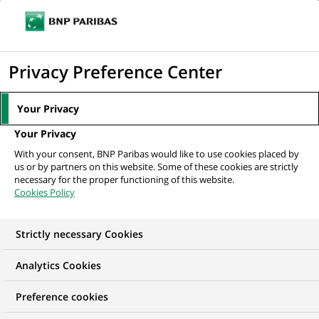
Ouvr
Cliquer
le
pour
men
de
Accueil
Mediaroom
Communiqués de presse
e-cortal, partenaire de
afficher
Privacy Preference Center
navi
Invertia Terra Networks pour le brokerage...
le
moteur
MEDIAROOM
Your Privacy
de
Communiqués de
Your Privacy
recherche
With your consent, BNP Paribas would like to use cookies placed by
presse
us or by partners on this website. Some of these cookies are strictly
necessary for the proper functioning of this website.
Cookies Policy
Retrouvez dans cet espace tous les communiqués de
presse de BNP Paribas
Strictly necessary Cookies
ACCUEIL
COMMUNIQUÉS DE PRESSE
LES ESSENTIELS
Analytics Cookies
Preference cookies