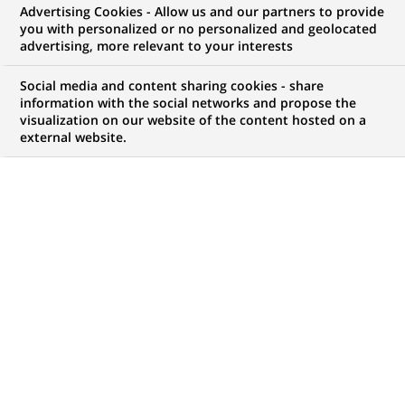
Advertising Cookies - Allow us and our partners to provide
COMMUNIQUÉ DE PRESSE
you with personalized or no personalized and geolocated
advertising, more relevant to your interests
e-cortal, partenaire de Invertia
Social media and content sharing cookies - share
Terra Networks pour le
information with the social networks and propose the
visualization on our website of the content hosted on a
brokerage on line en Espagne
external website.
PUBLIÉ LE 19-06-2000
RETOUR AUX