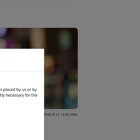
s placed by us or by
tly necessary for the
PUBLIÉ LE 16-06-2000
dial des produits