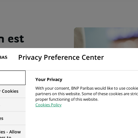
n est
nsable
Privacy Preference Center
roduits de
 du métier
Your Privacy
With your consent, BNP Paribas would like to use cookie
y Cookies
partners on this website. Some of these cookies are stric
proper functioning of this website.
s
Cookies Policy
es
e la nomination de David Ovenden comme responsable mon
es - Allow
ers to