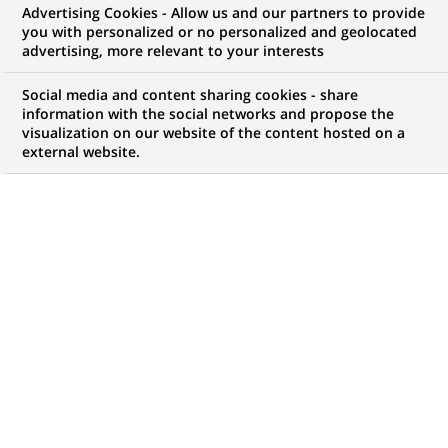
Advertising Cookies - Allow us and our partners to provide
COMMUNIQUÉ DE PRESSE
you with personalized or no personalized and geolocated
advertising, more relevant to your interests
Cortal s'appuie désormais sur
Social media and content sharing cookies - share
BNP Paribas Brokerage Services
information with the social networks and propose the
visualization on our website of the content hosted on a
pour son activité de courtage aux
external website.
Etats-Unis
PUBLIÉ LE 29-01-2001