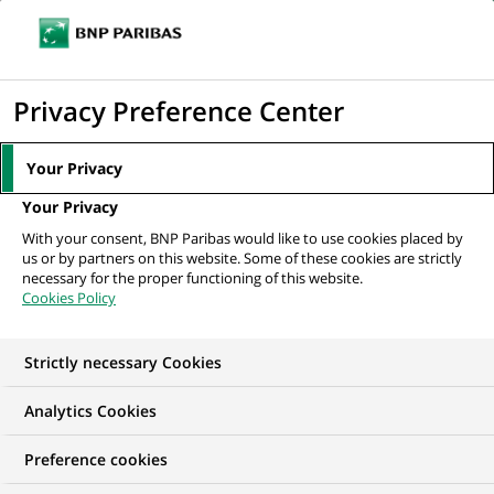
Ouvr
Cliquer
le
pour
men
de
Accueil
Mediaroom
Communiqués de presse
Cortal s'appuie
afficher
Privacy Preference Center
navi
désormais sur BNP Paribas Brokerage Services pour...
le
moteur
MEDIAROOM
Your Privacy
de
Communiqués de
Your Privacy
recherche
With your consent, BNP Paribas would like to use cookies placed by
presse
us or by partners on this website. Some of these cookies are strictly
necessary for the proper functioning of this website.
Cookies Policy
Retrouvez dans cet espace tous les communiqués de
presse de BNP Paribas
Strictly necessary Cookies
ACCUEIL
COMMUNIQUÉS DE PRESSE
LES ESSENTIELS
Analytics Cookies
Preference cookies