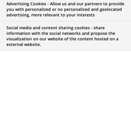
Advertising Cookies - Allow us and our partners to provide
COMMUNIQUÉ DE PRESSE
you with personalized or no personalized and geolocated
advertising, more relevant to your interests
La coordination mondiale de
Social media and content sharing cookies - share
l'audit interne du groupe BNP
information with the social networks and propose the
visualization on our website of the content hosted on a
Paribas obtient la certification
external website.
ISO 9001
PUBLIÉ LE 30-07-2001