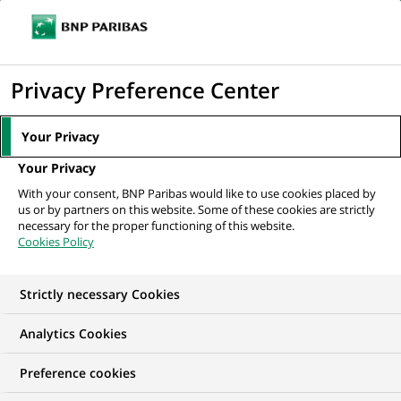
Ouvr
Cliquer
le
pour
men
de
Accueil
Mediaroom
Communiqués de presse
La coordination
afficher
Privacy Preference Center
navi
mondiale de l'audit interne du groupe BNP Paribas...
le
moteur
MEDIAROOM
Your Privacy
de
Communiqués de
Your Privacy
recherche
With your consent, BNP Paribas would like to use cookies placed by
presse
us or by partners on this website. Some of these cookies are strictly
necessary for the proper functioning of this website.
Cookies Policy
Retrouvez dans cet espace tous les communiqués de
presse de BNP Paribas
Strictly necessary Cookies
ACCUEIL
COMMUNIQUÉS DE PRESSE
LES ESSENTIELS
Analytics Cookies
Preference cookies