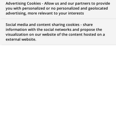
Advertising Cookies - Allow us and our partners to provide
GROUPE
COMMUNIQUÉ DE PRESSE
you with personalized or no personalized and geolocated
advertising, more relevant to your interests
BNP Paribas vise 7 000
Social media and content sharing cookies - share
recrutements en France en 2022
information with the social networks and propose the
visualization on our website of the content hosted on a
external website.
PUBLIÉ LE 31-05-2022
RETOUR AUX
COMMUNIQUÉS