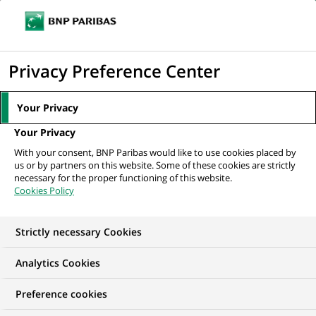
Ouvr
Cliquer
le
pour
men
de
Accueil
Mediaroom
Communiqués de presse
BNP Paribas vise 7 000
afficher
Privacy Preference Center
navi
recrutements en France en 2022
le
moteur
MEDIAROOM
Your Privacy
de
Communiqués de
Your Privacy
recherche
With your consent, BNP Paribas would like to use cookies placed by
presse
us or by partners on this website. Some of these cookies are strictly
necessary for the proper functioning of this website.
Cookies Policy
Retrouvez dans cet espace tous les communiqués de
presse de BNP Paribas
Strictly necessary Cookies
ACCUEIL
COMMUNIQUÉS DE PRESSE
LES ESSENTIELS
Analytics Cookies
Preference cookies