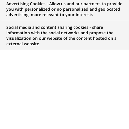
Advertising Cookies - Allow us and our partners to provide
GROUPE
COMMUNIQUÉ DE PRESSE
you with personalized or no personalized and geolocated
advertising, more relevant to your interests
BNP Paribas s’engage dans
Social media and content sharing cookies - share
l’accueil des réfugiés en Europe
information with the social networks and propose the
visualization on our website of the content hosted on a
et invite ses clients et salariés à
external website.
s’associer à sa démarche
PUBLIÉ LE 15-09-2015