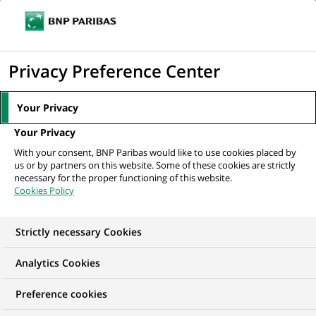
Ouvr
Cliquer
le
pour
men
de
Accueil
Mediaroom
Communiqués de presse
BNP Paribas s’engage
afficher
Privacy Preference Center
navi
dans l’accueil des réfugiés en Europe...
le
moteur
MEDIAROOM
Your Privacy
de
Communiqués de
Your Privacy
recherche
With your consent, BNP Paribas would like to use cookies placed by
presse
us or by partners on this website. Some of these cookies are strictly
necessary for the proper functioning of this website.
Cookies Policy
Retrouvez dans cet espace tous les communiqués de
presse de BNP Paribas
Strictly necessary Cookies
ACCUEIL
COMMUNIQUÉS DE PRESSE
LES ESSENTIELS
Analytics Cookies
Preference cookies