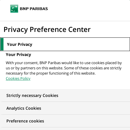
Ouvr
Cliquer
le
pour
men
de
Accueil
Mediaroom
Communiqués de presse
BNP Paribas s'associe à
afficher
Privacy Preference Center
navi
Facebook pour proposer un « bon plan »...
le
moteur
MEDIAROOM
Your Privacy
de
Communiqués de
Your Privacy
recherche
With your consent, BNP Paribas would like to use cookies placed by
presse
us or by partners on this website. Some of these cookies are strictly
necessary for the proper functioning of this website.
Cookies Policy
Retrouvez dans cet espace tous les communiqués de
presse de BNP Paribas
Strictly necessary Cookies
ACCUEIL
COMMUNIQUÉS DE PRESSE
LES ESSENTIELS
Analytics Cookies
Preference cookies