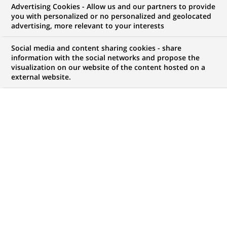
Advertising Cookies - Allow us and our partners to provide
INNOVATION & TECHNOLOGIE
COMMUNIQUÉ DE PRESSE
you with personalized or no personalized and geolocated
advertising, more relevant to your interests
BNP Paribas s'associe à
Social media and content sharing cookies - share
Facebook pour proposer un « bon
information with the social networks and propose the
visualization on our website of the content hosted on a
plan » du 31 janvier au 10 février
external website.
2011
PUBLIÉ LE 31-01-2011