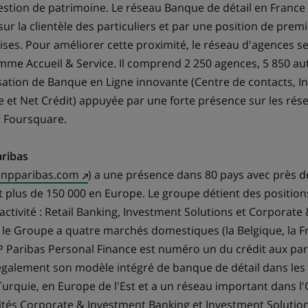
estion de patrimoine. Le réseau Banque de détail en France 
ur la clientèle des particuliers et par une position de premi
ses. Pour améliorer cette proximité, le réseau d'agences s
me Accueil & Service. Il comprend 2 250 agences, 5 850 a
sation de Banque en Ligne innovante (Centre de contacts, In
 et Net Crédit) appuyée par une forte présence sur les rése
t Foursquare.
ribas
(Ce
npparibas.com
) a une présence dans 80 pays avec près d
lien
 plus de 150 000 en Europe. Le groupe détient des positions
s'ouvre
ctivité : Retail Banking, Investment Solutions et Corporate
dans
le Groupe a quatre marchés domestiques (la Belgique, la Fran
un
Paribas Personal Finance est numéro un du crédit aux part
nouvel
galement son modèle intégré de banque de détail dans les
onglet)
urquie, en Europe de l'Est et a un réseau important dans l'
vités Corporate & Investment Banking et Investment Solution