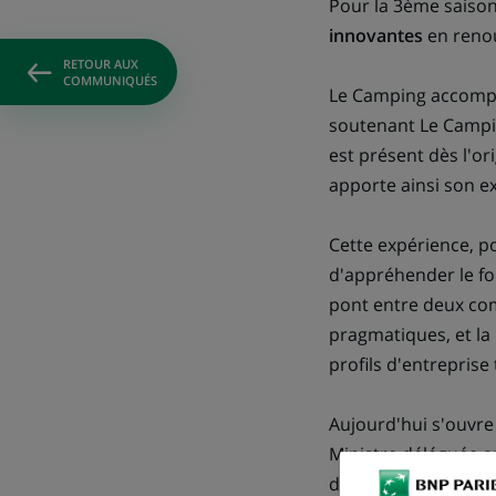
Pour la 3ème saison
innovantes
en renou
RETOUR AUX
COMMUNIQUÉS
Le Camping accompa
soutenant Le Campin
est présent dès l'o
apporte ainsi son e
Cette expérience, 
d'appréhender le fon
pont entre deux com
pragmatiques, et la
profils d'entreprise 
Aujourd'hui s'ouvre
Ministre déléguée a
de 12 start-ups.