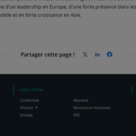
ie d'un leadership en Europe, d'une forte présence dans le
solide et en forte croissance en Asie.
Partager cette page !
Partagez
Partagez
Partagez
la
la
la
page
page
page
sur
sur
sur
X
LinkedIn,
Facebook,
(Twitter),
s'ouvre
s'ouvre
s'ouvre
dans
dans
PUBLICATIONS
dans
un
un
Conformité
Mécénat
un
nouvel
nouvel
(Ce
Finance
Ressources humaines
nouvel
onglet
onglet
lien
onglet
Groupe
RSE
s'ouvre
dans
un
nouvel