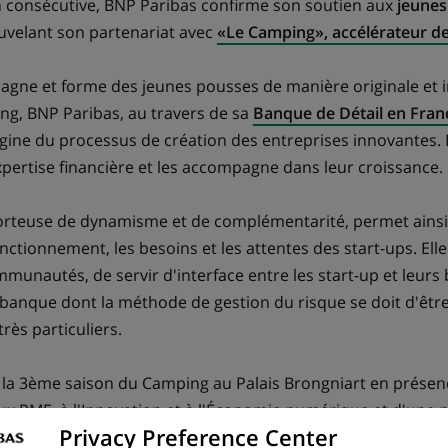
 consécutive, BNP Paribas confirme son soutien aux
jeunes
velant son partenariat avec
«Le Camping», accélérateur de
gne et forme des jeunes pousses de manière originale et 
g, BNP Paribas, au travers de sa
Banque de Détail en Fran
rigine du processus de création des entreprises innovantes.
xpertise financière et les accompagne dans leur croissance.
porteuse de dynamisme et de complémentarité, permet ainsi
ctionnement, les besoins et les attentes des start-ups. Elle
munautés, de servir d'interface entre les start-up et leurs 
 banque dont la méthode de gestion du risque se doit d'êtr
très particuliers.
 la 3ème saison du Camping au Palais Brongniart en présence
ux PME, à l'Innovation et à l'Économie numérique et d'une
Privacy Preference Center