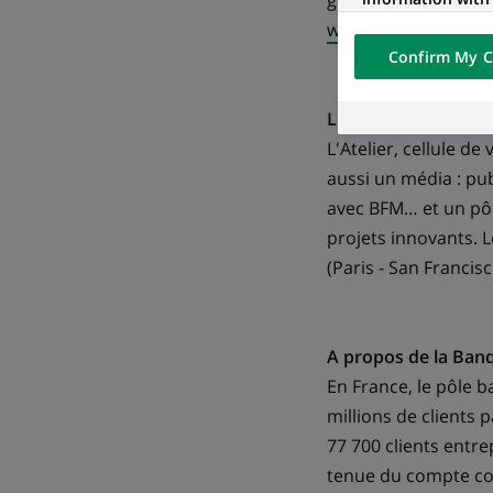
groupe, pour passer 
networks and pr
www.lecamping.org
visualization on 
Confirm My C
of the content h
external website.
L'Atelier : Disrupti
L'Atelier, cellule d
aussi un média : pub
avec BFM… et un pôle
projets innovants. L
(Paris - San Franci
A propos de la Banq
En France, le pôle 
millions de clients 
77 700 clients entre
tenue du compte co