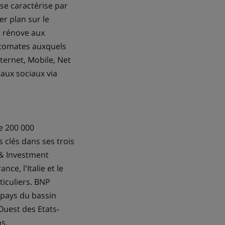
se caractérise par
er plan sur le
e rénove aux
utomates auxquels
ternet, Mobile, Net
aux sociaux via
e 200 000
 clés dans ses trois
 & Investment
ce, l'Italie et le
iculiers. BNP
 pays du bassin
Ouest des Etats-
s,