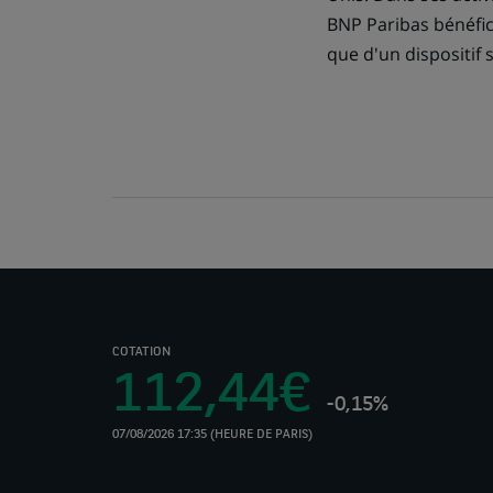
BNP Paribas bénéfic
que d'un dispositif 
COTATION
112,44€
-0,15%
07/08/2026 17:35 (HEURE DE PARIS)
(Ce
lien
s'ouvre