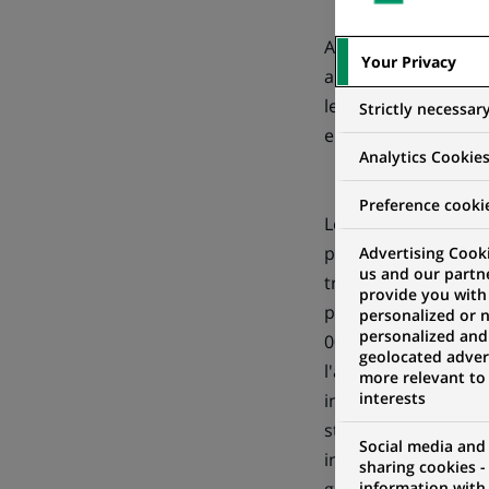
Accompagner les ent
Your Privacy
annoncé le 29 mai 2
le Groupe, qui ent
Strictly necessar
en accompagnant leur
Analytics Cookie
Preference cooki
Le Camping est un a
pérennisés. Après 2
Advertising Cooki
us and our partn
trouvé des débouché
provide you with
privés (pour un tota
personalized or 
personalized and
000 euros). Inaugu
geolocated advert
l'accompagnement de
more relevant to
interests
innovants, ou des l
start-ups, sélectio
Social media and
intensif de 6 mois,
sharing cookies -
information with 