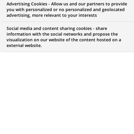
Advertising Cookies - Allow us and our partners to provide
GROUPE
COMMUNIQUÉ DE PRESSE
you with personalized or no personalized and geolocated
advertising, more relevant to your interests
BNP Paribas renforce sa position
Social media and content sharing cookies - share
de leader européen dans le
information with the social networks and propose the
visualization on our website of the content hosted on a
financement du cinéma et de
external website.
l’audiovisuel en devenant
l’actionnaire unique de
Cofiloisirs