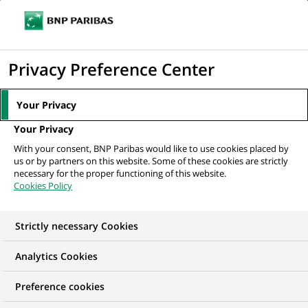
Ouvr
Cliquer
le
pour
men
de
Accueil
Mediaroom
Communiqués de presse
BNP Paribas renforce
afficher
Privacy Preference Center
navi
sa position de leader européen dans le...
le
moteur
MEDIAROOM
Your Privacy
de
Communiqués de
Your Privacy
recherche
With your consent, BNP Paribas would like to use cookies placed by
presse
us or by partners on this website. Some of these cookies are strictly
necessary for the proper functioning of this website.
Cookies Policy
Retrouvez dans cet espace tous les communiqués de
presse de BNP Paribas
Strictly necessary Cookies
ACCUEIL
COMMUNIQUÉS DE PRESSE
LES ESSENTIELS
Analytics Cookies
Preference cookies