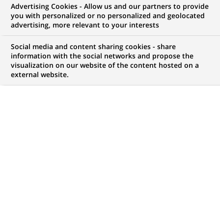
Advertising Cookies - Allow us and our partners to provide
COMMUNIQUÉ DE PRESSE
you with personalized or no personalized and geolocated
advertising, more relevant to your interests
BNP Paribas remet le prix
Social media and content sharing cookies - share
"Création Jeune de moins de 30
information with the social networks and propose the
visualization on our website of the content hosted on a
ans" du concours Cré'Acc 2003
external website.
d'aide à la création d'entreprise
PUBLIÉ LE 25-09-2003