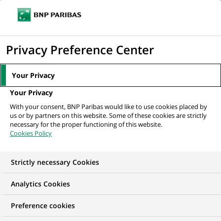
Ouvr
Cliquer
le
pour
men
de
Accueil
Mediaroom
Communiqués de presse
BNP Paribas remet le
afficher
Privacy Preference Center
navi
prix "Création Jeune de moins de 30 ans" du...
le
moteur
MEDIAROOM
Your Privacy
de
Communiqués de
Your Privacy
recherche
With your consent, BNP Paribas would like to use cookies placed by
presse
us or by partners on this website. Some of these cookies are strictly
necessary for the proper functioning of this website.
Cookies Policy
Retrouvez dans cet espace tous les communiqués de
presse de BNP Paribas
Strictly necessary Cookies
ACCUEIL
COMMUNIQUÉS DE PRESSE
LES ESSENTIELS
Analytics Cookies
Preference cookies