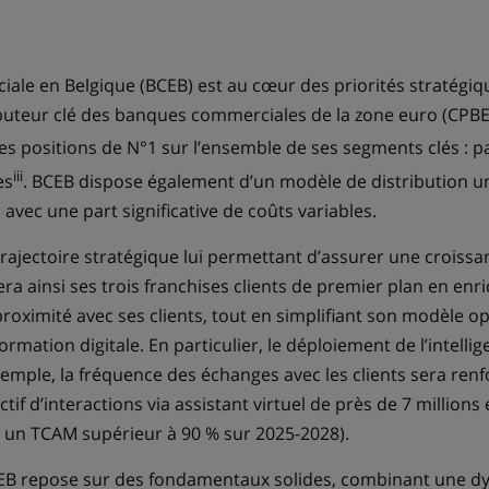
le en Belgique (BCEB) est au cœur des priorités stratégiq
buteur clé des banques commerciales de la zone euro (CPB
s positions de N°1 sur l’ensemble de ses segments clés : pa
iii
es
. BCEB dispose également d’un modèle de distribution uniq
té, avec une part significative de coûts variables.
rajectoire stratégique lui permettant d’assurer une croissa
a ainsi ses trois franchises clients de premier plan en enri
proximité avec ses clients, tout en simplifiant son modèle o
rmation digitale. En particulier, le déploiement de l’intellige
exemple, la fréquence des échanges avec les clients sera ren
f d’interactions via assistant virtuel de près de 7 millions
it un TCAM supérieur à 90 % sur 2025-2028).
BCEB repose sur des fondamentaux solides, combinant une 