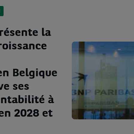
E
résente la
roissance
en Belgique
ve ses
ntabilité à
en 2028 et