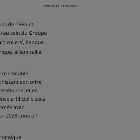
PUBLIÉ LE 01-06-2026
ues de CPBS et
E) au sein du Groupe
i
rticuliers
, banque
ue, alliant taille
nce rentable.
chissant son offre
pérationnel et en
nce artificielle sera
forcée avec
 en 2028 contre 1
dynamique