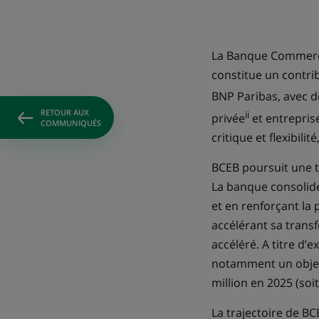
La Banque Commercia
constitue un contri
BNP Paribas, avec de
RETOUR AUX
ii
privée
et entrepris
COMMUNIQUÉS
critique et flexibili
BCEB poursuit une t
La banque consolider
et en renforçant la 
accélérant sa transfo
accéléré. A titre d’
notamment un objecti
million en 2025 (so
La trajectoire de 