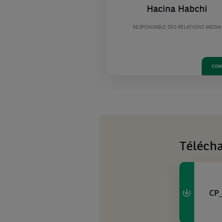
Hacina Habchi
RESPONSABLE DES RELATIONS MEDIA
CON
Téléch
CP_
(Ce
lien