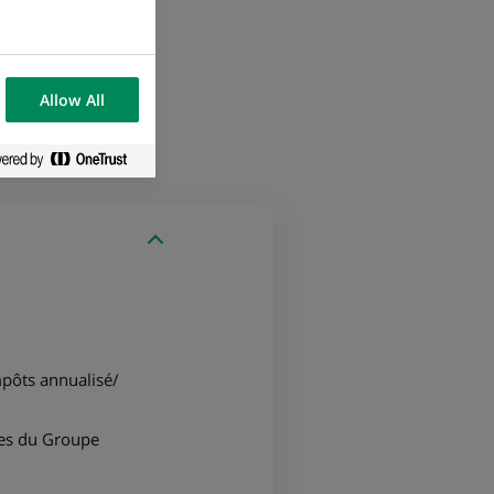
es crédits co
redit Risk
prises belges
-
Allow All
y – Belgium
mpôts annualisé/
les du Groupe