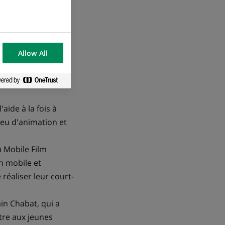
ma BNP Paribas,
la Fédération
Allow All
 de Luc Besson :
aide à la fois à
ieu d'animation et
 Mobile Film
un mobile et
réaliser leur court-
in Chabat, qui a
ttre aux jeunes