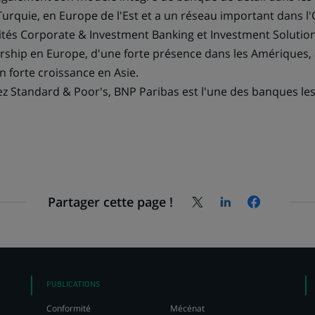
onglet)
urquie, en Europe de l'Est et a un réseau important dans l'
vités Corporate & Investment Banking et Investment Solutio
ership en Europe, d'une forte présence dans les Amériques, 
en forte croissance en Asie.
ez Standard & Poor's, BNP Paribas est l'une des banques le
Partager cette page !
Partagez
Partagez
Partagez
la
la
la
page
page
page
sur
sur
sur
X
LinkedIn,
Facebook,
(Twitter),
s'ouvre
s'ouvre
s'ouvre
dans
dans
PUBLICATIONS
dans
un
un
Conformité
Mécénat
un
nouvel
nouvel