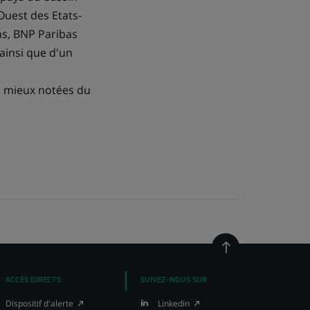
Ouest des Etats-
ns, BNP Paribas
ainsi que d'un
s mieux notées du
Retour
en
haut
ACCÈS DIRECTS
SUIVEZ-NOUS SUR
de
page
(Ce
(Ce
Dispositif d'alerte
Linkedin