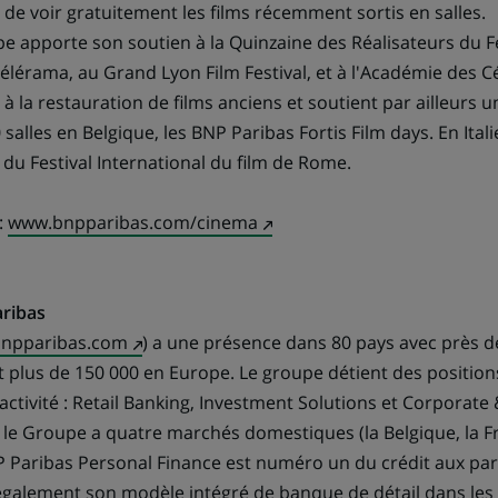
 de voir gratuitement les films récemment sortis en salles.
upe apporte son soutien à la Quinzaine des Réalisateurs du F
Télérama, au Grand Lyon Film Festival, et à l'Académie des 
à la restauration de films anciens et soutient par ailleurs 
salles en Belgique, les BNP Paribas Fortis Film days. En Itali
 du Festival International du film de Rome.
(Ce
:
www.bnpparibas.com/cinema
lien
s'ouvre
dans
ribas
(Ce
un
npparibas.com
) a une présence dans 80 pays avec près d
lien
nouvel
 plus de 150 000 en Europe. Le groupe détient des positions
s'ouvre
onglet)
ctivité : Retail Banking, Investment Solutions et Corporate
dans
le Groupe a quatre marchés domestiques (la Belgique, la Fran
un
Paribas Personal Finance est numéro un du crédit aux part
nouvel
galement son modèle intégré de banque de détail dans les