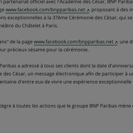
n partenariat officiel avec l'Académie des César, BNP Pariba
(Ce
age
www.facebook.com/bnpparibas.net
, proposant à des i
lien
tions exceptionnelles à la 37ème Cérémonie des César, qui se
s'ouvre
héâtre du Châtelet à Paris.
dans
un
(Ce
fans" de la page
www.facebook.com/bnpparibas.net
, une 
nouvel
lien
eur précieux sésame pour la cérémonie.
onglet)
s'ouvre
dans
aribas a adressé à tous ses clients dont la date d'anniversai
un
 des César, un message électronique afin de participer à un
nouvel
entaine d'entre eux de vivre une expérience exceptionnelle l
onglet)
ntègre à toutes les actions que le groupe BNP Paribas mène 