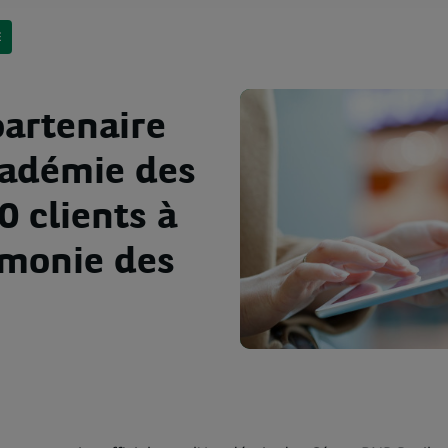
E
partenaire
Académie des
0 clients à
émonie des