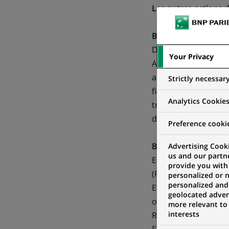
Les autres actions 
BNP Paribas, acteur
Depuis plus de 20 a
Your Privacy
Audiovisuelle const
audiovisuelles. Le 
Strictly necessar
financement Cofiloi
Analytics Cookie
très impliqué dans 
d'une centaine de fi
Preference cooki
BNP Paribas partena
Advertising Cooki
us and our partn
En 2004, BNP Pariba
provide you with
(FNCF) pour créer L
personalized or 
personalized and
En 2007, BNP Pariba
geolocated advert
organisés dans l'en
more relevant to
interests
Rentrée du Cinéma.