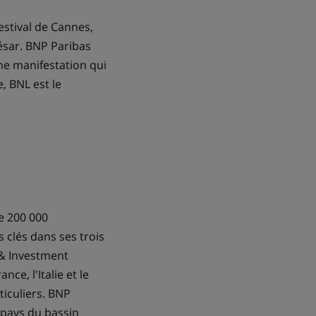
estival de Cannes,
César. BNP Paribas
une manifestation qui
e, BNL est le
e 200 000
 clés dans ses trois
 & Investment
ce, l'Italie et le
iculiers. BNP
 pays du bassin