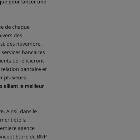
rque pour lancer une
ise de chaque
nivers des
nsi, dès novembre,
 services bancaires
ients bénéficieront
relation bancaire et
er plusieurs
 alliant le meilleur
e. Ainsi, dans le
ment été la
première agence
 Concept Store de BNP