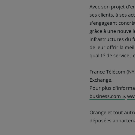
Avec son projet d'e
ses clients, à ses a
s'engageant concrèt
grâce à une nouvell
infrastructures du f
de leur offrir la me
qualité de service ;
France Télécom (NYS
Exchange.
Pour plus d'informat
(Ce
business.com
,
www
lien
s'ouvr
Orange et tout aut
dans
déposées appartena
un