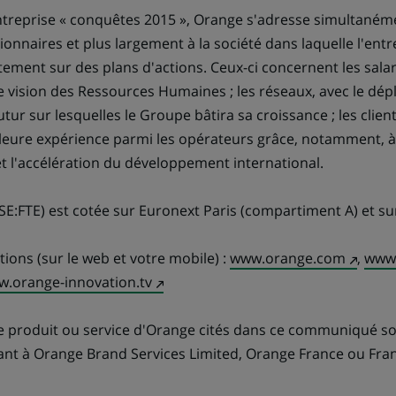
ntreprise « conquêtes 2015 », Orange s'adresse simultanémen
ctionnaires et plus largement à la société dans laquelle l'ent
ement sur des plans d'actions. Ceux-ci concernent les sala
e vision des Ressources Humaines ; les réseaux, avec le dé
utur sur lesquelles le Groupe bâtira sa croissance ; les clien
illeure expérience parmi les opérateurs grâce, notamment, à 
 et l'accélération du développement international.
E:FTE) est cotée sur Euronext Paris (compartiment A) et su
(Ce
ions (sur le web et votre mobile) :
www.orange.com
,
www.
(Ce
lien
.orange-innovation.tv
lien
s'ouvre
e
s'ouvre
dans
re produit ou service d'Orange cités dans ce communiqué 
dans
un
nt à Orange Brand Services Limited, Orange France ou Fra
un
nouvel