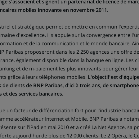
ge s'associent et signent un partenariat de licence de ma
ancaires mobiles innovante en novembre 2011.
striel et stratégique permet de mettre en commun l'expert
aine d'excellence. Il s'appuie sur la convergence entre l'u
nformation et de la communication et le monde bancaire. Ai
BNP Paribas proposeront dans les 2 250 agences une offre de
rance, également disponible dans la banque en ligne. Les cl
anking et de m-paiement les plus innovants pour gérer leur 
nts grâce à leurs téléphones mobiles.
L'objectif est d'équip
s de clients de BNP Paribas, d'ici à trois ans, de smartphones
s et des services bancaires.
ue un facteur de différenciation fort pour l'industrie bancair
amme accélérateur Internet et Mobile, BNP Paribas a notam
sente sur l'iPad en mai 2010 et a créé La Net Agence, sa 
forte aujourd'hui de plus de 12 000 clients. Le 2 Opéra, le