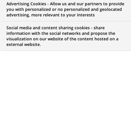
Advertising Cookies - Allow us and our partners to provide
COMMUNIQUÉ DE PRESSE
you with personalized or no personalized and geolocated
advertising, more relevant to your interests
BNP Paribas nomme deux
Social media and content sharing cookies - share
responsables pour renforcer la
information with the social networks and propose the
visualization on our website of the content hosted on a
croissance de son activité de
external website.
financement avec effet de levier
et celle des opérations à haut
rendement