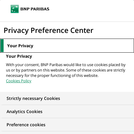
Ouvr
Cliquer
le
pour
men
de
Accueil
Mediaroom
Communiqués de presse
BNP Paribas nomme
afficher
Privacy Preference Center
navi
deux responsables pour renforcer la croissance...
le
moteur
MEDIAROOM
Your Privacy
de
Communiqués de
Your Privacy
recherche
With your consent, BNP Paribas would like to use cookies placed by
presse
us or by partners on this website. Some of these cookies are strictly
necessary for the proper functioning of this website.
Cookies Policy
Retrouvez dans cet espace tous les communiqués de
presse de BNP Paribas
Strictly necessary Cookies
ACCUEIL
COMMUNIQUÉS DE PRESSE
LES ESSENTIELS
Analytics Cookies
Preference cookies