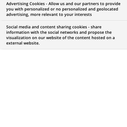
Advertising Cookies - Allow us and our partners to provide
COMMUNIQUÉ DE PRESSE
you with personalized or no personalized and geolocated
advertising, more relevant to your interests
BNP Paribas nomme Kenneth
Social media and content sharing cookies - share
Austin à la tête du département
information with the social networks and propose the
visualization on our website of the content hosted on a
des Ventes Des Marches
external website.
Émergents à New York
PUBLIÉ LE 22-05-2001