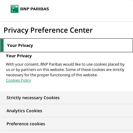
Ouvr
Cliquer
le
pour
men
de
Accueil
Mediaroom
Communiqués de presse
BNP Paribas nomme
afficher
Privacy Preference Center
navi
Kenneth Austin à la tête du département des...
le
moteur
MEDIAROOM
Your Privacy
de
Communiqués de
Your Privacy
recherche
With your consent, BNP Paribas would like to use cookies placed by
presse
us or by partners on this website. Some of these cookies are strictly
necessary for the proper functioning of this website.
Cookies Policy
Retrouvez dans cet espace tous les communiqués de
presse de BNP Paribas
Strictly necessary Cookies
ACCUEIL
COMMUNIQUÉS DE PRESSE
LES ESSENTIELS
Analytics Cookies
Preference cookies