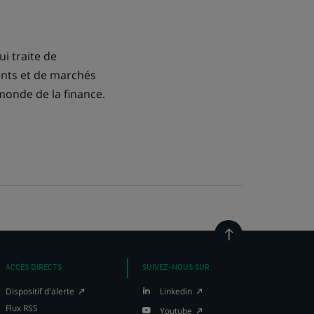
i traite de
ments et de marchés
monde de la finance.
Retour
en
haut
ACCÈS DIRECTS
SUIVEZ-NOUS SUR
de
page
(Ce
(Ce
Dispositif d'alerte
Linkedin
lien
lien
Flux RSS
(Ce
Youtube