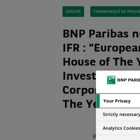
GROUPE
COMMUNIQUÉ DE PRESS
BNP Paribas 
IFR : "Europe
House of The 
Investment-G
Corporate Bon
Your Privacy
The Year"
Strictly necessar
Analytics Cookie
BNP Paribas vient d