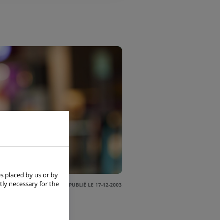
s placed by us or by
tly necessary for the
PUBLIÉ LE 17-12-2003
 pour la seconde