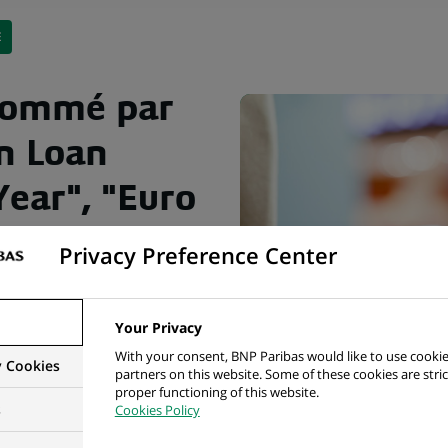
E
nommé par
an Loan
Year", "Euro
rade
Privacy Preference Center
d House of
Your Privacy
With your consent, BNP Paribas would like to use cookie
y Cookies
partners on this website. Some of these cookies are stric
proper functioning of this website.
s
Cookies Policy
'être nommé par IFR "European Loan House of The Year" et