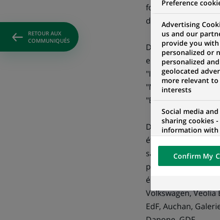
Preference cooki
fois "Euro Investme
de structuration et
Advertising Cooki
us and our partn
RETOUR AUX
COMMUNIQUÉS
provide you with
Dans le domaine des
personalized or 
européenne, sa couve
personalized and
geolocated advert
"Investment-Grade" 
more relevant to
"Mandated Lead Arra
interests
"Bookrunner" du pl
Social media and
sharing cookies -
Dans les émissions 
information with 
établissements à a
networks and pr
visualization on 
sa dimension europé
Confirm My C
of the content h
pour la diversité d
external website.
émetteurs obligatair
Volkswagen, Veolia 
EdF, Auchan, Galerie
Danone, GDF...