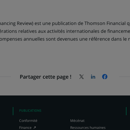
inancing Review) est une publication de Thomson Financial qu
pérations relatives aux activités internationales de finance
compenses annuelles sont devenues une référence dans le 
Partager cette page !
Partagez
Partagez
Partagez
la
la
la
page
page
page
sur
sur
sur
X
LinkedIn,
Facebook,
(Twitter),
s'ouvre
s'ouvre
s'ouvre
dans
dans
PUBLICATIONS
dans
un
un
Conformité
Mécénat
un
nouvel
nouvel
(Ce
Finance
Ressources humaines
nouvel
onglet
onglet