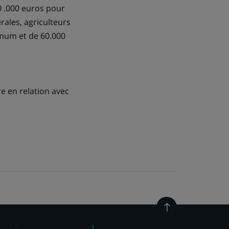
0 .000 euros pour
ales, agriculteurs
imum et de 60.000
e en relation avec
Retour
en