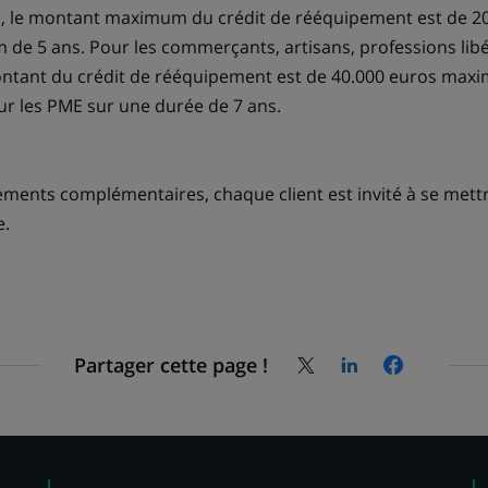
rs, le montant maximum du crédit de rééquipement est de 2
e 5 ans. Pour les commerçants, artisans, professions libér
 montant du crédit de rééquipement est de 40.000 euros max
 les PME sur une durée de 7 ans.
ments complémentaires, chaque client est invité à se mettr
e.
Partager cette page !
Partagez
Partagez
Partagez
la
la
la
page
page
page
sur
sur
sur
X
LinkedIn,
Facebook,
(Twitter),
s'ouvre
s'ouvre