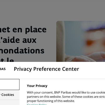
et en place
d'aide aux
inondations
t le
Privacy Preference Center
Your Privacy
With your consent, BNP Paribas would like to use cookie
y Cookies
partners on this website. Some of these cookies are stric
as a pris un ensemble de mesures pour venir en aide aux v
proper functioning of this website.
s