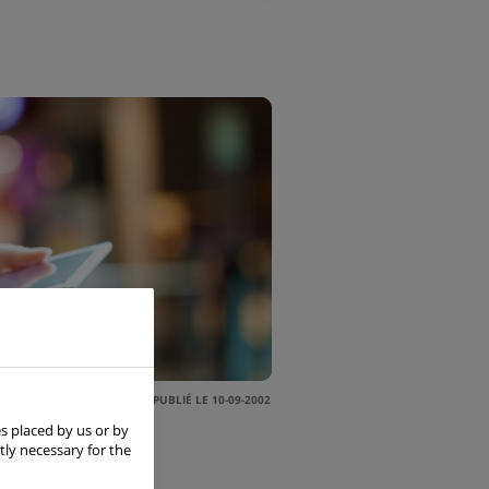
PUBLIÉ LE 10-09-2002
s placed by us or by
tly necessary for the
ictimes des