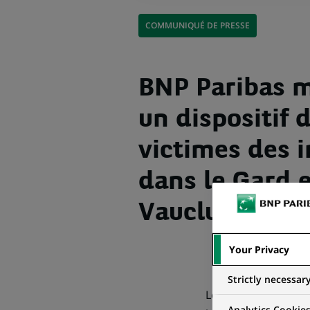
COMMUNIQUÉ DE PRESSE
BNP Paribas m
un dispositif 
victimes des 
dans le Gard e
Vaucluse
Your Privacy
Strictly necessar
Le groupe BNP Parib
Analytics Cookie