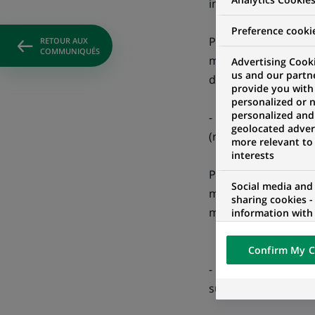
inondations dans le 
Preference cooki
Pour ce faire, le g
RETOUR AUX
COMMUNIQUÉS
millions d'euros ta
Advertising Cooki
us and our partn
départements ; cett
provide you with
personalized or 
personalized and
- de crédit relais à
geolocated advert
(renouvelable si bes
more relevant to
interests
Pour les particulie
Social media and
mois. Pour les comme
sharing cookies -
montant maximum es
information with 
networks and pr
visualization on 
Confirm My C
of the content h
external website.
- de crédits de réé
sur 5 ans (4 % pour 