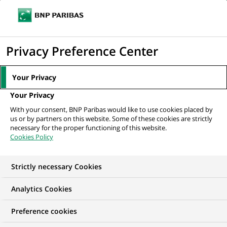
Ouvr
Cliquer
le
pour
men
de
Accueil
Mediaroom
Communiqués de presse
BNP Paribas met à
afficher
Privacy Preference Center
navi
disposition de tous les anciens actionnaires...
le
moteur
MEDIAROOM
Your Privacy
de
Communiqués de
Your Privacy
recherche
With your consent, BNP Paribas would like to use cookies placed by
presse
us or by partners on this website. Some of these cookies are strictly
necessary for the proper functioning of this website.
Cookies Policy
Retrouvez dans cet espace tous les communiqués de
presse de BNP Paribas
Strictly necessary Cookies
ACCUEIL
COMMUNIQUÉS DE PRESSE
LES ESSENTIELS
Analytics Cookies
Preference cookies