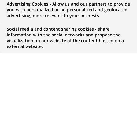
Advertising Cookies - Allow us and our partners to provide
COMMUNIQUÉ DE PRESSE
you with personalized or no personalized and geolocated
advertising, more relevant to your interests
BNP Paribas met à disposition de
Social media and content sharing cookies - share
tous les anciens actionnaires
information with the social networks and propose the
visualization on our website of the content hosted on a
individuels de Paribas une
external website.
déclaration fiscale simplifiée
PUBLIÉ LE 06-03-2000