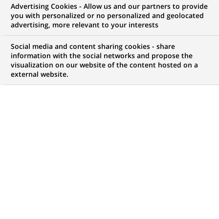
Advertising Cookies - Allow us and our partners to provide
COMMUNIQUÉ DE PRESSE
you with personalized or no personalized and geolocated
advertising, more relevant to your interests
BNP Paribas lance la nouvelle
Social media and content sharing cookies - share
version de son site Internet
information with the social networks and propose the
visualization on our website of the content hosted on a
BNPPARIBAS.NET
external website.
PUBLIÉ LE 13-12-2007
RETOUR AUX