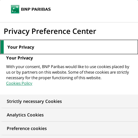
Ouvr
Cliquer
le
pour
men
de
Accueil
Mediaroom
Communiqués de presse
BNP Paribas lance la
afficher
Privacy Preference Center
navi
nouvelle version de son site Internet...
le
moteur
MEDIAROOM
Your Privacy
de
Communiqués de
Your Privacy
recherche
With your consent, BNP Paribas would like to use cookies placed by
presse
us or by partners on this website. Some of these cookies are strictly
necessary for the proper functioning of this website.
Cookies Policy
Retrouvez dans cet espace tous les communiqués de
presse de BNP Paribas
Strictly necessary Cookies
ACCUEIL
COMMUNIQUÉS DE PRESSE
LES ESSENTIELS
Analytics Cookies
Preference cookies