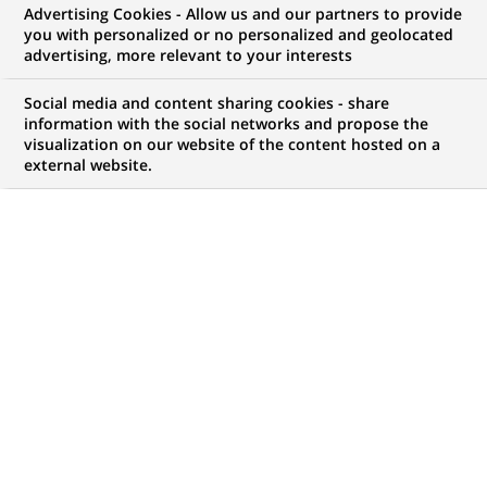
Advertising Cookies - Allow us and our partners to provide
COMMUNIQUÉ DE PRESSE
you with personalized or no personalized and geolocated
advertising, more relevant to your interests
BNP Paribas lance "Leveraged
Social media and content sharing cookies - share
Finance Europe Capital II B.V.",
information with the social networks and propose the
visualization on our website of the content hosted on a
son deuxième fonds géré investi
external website.
en dettes LBO
PUBLIÉ LE 04-08-2003