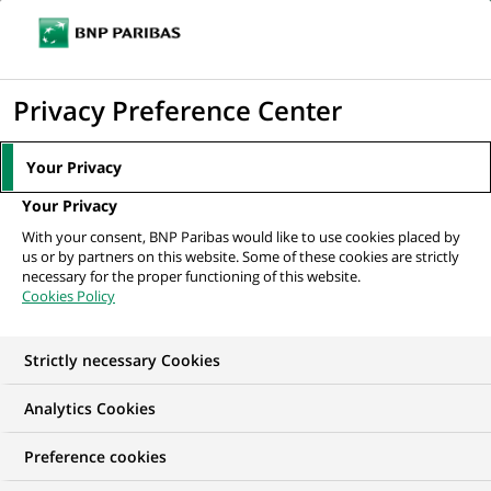
Ouvr
Cliquer
le
pour
men
de
Accueil
Mediaroom
Communiqués de presse
BNP Paribas lance
afficher
Privacy Preference Center
navi
"Leveraged Finance Europe Capital II B.V.", son...
le
moteur
MEDIAROOM
Your Privacy
de
Communiqués de
Your Privacy
recherche
With your consent, BNP Paribas would like to use cookies placed by
presse
us or by partners on this website. Some of these cookies are strictly
necessary for the proper functioning of this website.
Cookies Policy
Retrouvez dans cet espace tous les communiqués de
presse de BNP Paribas
Strictly necessary Cookies
ACCUEIL
COMMUNIQUÉS DE PRESSE
LES ESSENTIELS
Analytics Cookies
Preference cookies