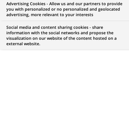
Advertising Cookies - Allow us and our partners to provide
GROUPE
COMMUNIQUÉ DE PRESSE
you with personalized or no personalized and geolocated
advertising, more relevant to your interests
BNP Paribas lance "Croissance
Social media and content sharing cookies - share
Ile-de-France : un programme
information with the social networks and propose the
visualization on our website of the content hosted on a
ambitieux de renforcement des
external website.
équipes de banquiers conseil et
d'experts pour accompagner
toutes les entreprises
franciliennes