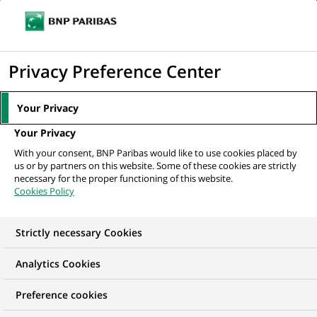
Ouvr
Cliquer
le
pour
men
de
Accueil
Mediaroom
Communiqués de presse
BNP Paribas lance
afficher
Privacy Preference Center
navi
"Croissance Ile-de-France : un programme...
le
moteur
MEDIAROOM
Your Privacy
de
Communiqués de
Your Privacy
recherche
With your consent, BNP Paribas would like to use cookies placed by
presse
us or by partners on this website. Some of these cookies are strictly
necessary for the proper functioning of this website.
Cookies Policy
Retrouvez dans cet espace tous les communiqués de
presse de BNP Paribas
Strictly necessary Cookies
ACCUEIL
COMMUNIQUÉS DE PRESSE
LES ESSENTIELS
Analytics Cookies
Preference cookies