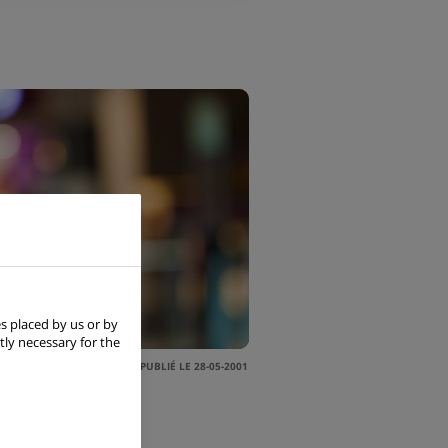
s placed by us or by
tly necessary for the
PUBLIÉ LE 28-05-2001
aribas propose