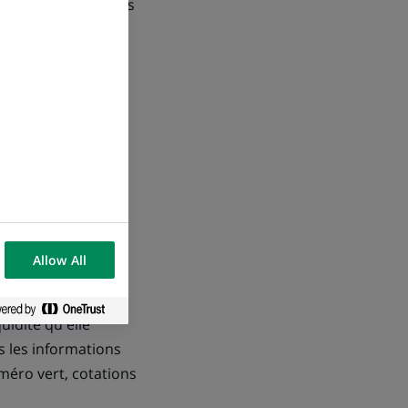
s. Les investisseurs
ctions comme TF1,
e Mediaset, AOL-
Allow All
ats à travers le
uidité qu'elle
 les informations
numéro vert, cotations