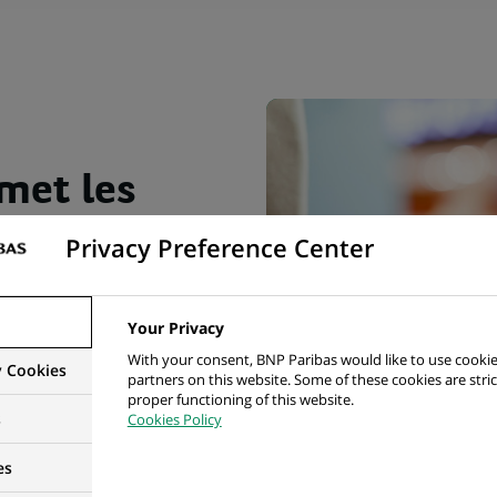
met les
ants sur
Privacy Preference Center
Your Privacy
With your consent, BNP Paribas would like to use cookie
y Cookies
partners on this website. Some of these cookies are stric
proper functioning of this website.
s
Cookies Policy
es
 premiers warrants sur M6 cotés en Bourse de Paris, BNP P