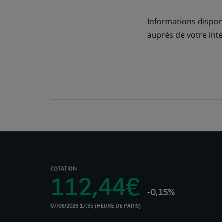
Informations disponi
auprès de votre int
COTATION
112,44€
-0,15%
07/08/2026 17:35 (HEURE DE PARIS)
(Ce