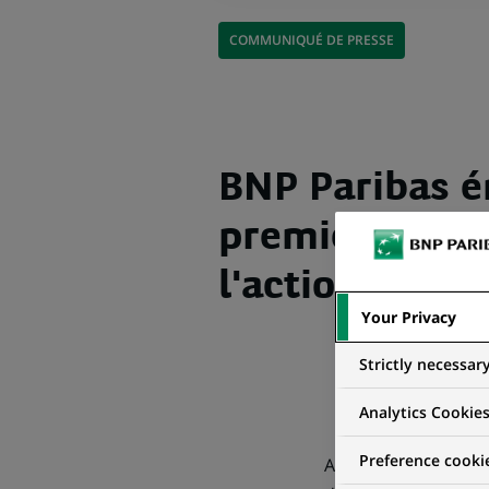
COMMUNIQUÉ DE PRESSE
BNP Paribas é
premiers Warr
l'action M6
Your Privacy
Strictly necessar
Analytics Cookie
Preference cooki
Avec l'émission des