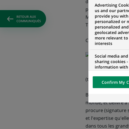
désormais des warra
Advertising Cooki
peuvent ainsi profit
us and our partn
provide you with
M6, Vivendi Univers
RETOUR AUX
COMMUNIQUÉS
personalized or 
Time Warner, Walt D
personalized and
geolocated advert
more relevant to
Caractéristiques de
interests
Social media and
sharing cookies -
information with 
networks and pr
visualization on 
(taille d'émission :
Confirm My C
of the content h
external website.
BNP Paribas est aujo
monde, et délivre à 
procure (signature 
et l'expertise qu'ell
dans tous les grands 