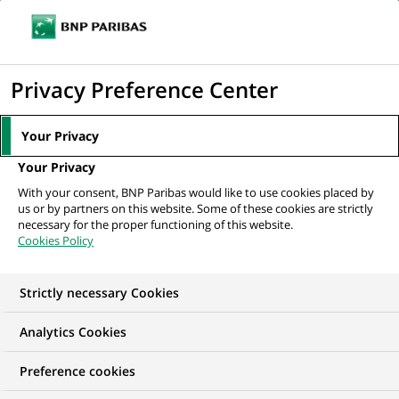
Ouvr
Cliquer
le
pour
men
de
Accueil
Mediaroom
Communiqués de presse
BNP Paribas développe
afficher
Privacy Preference Center
navi
avec la fintech HeoH une solution...
le
moteur
MEDIAROOM
Your Privacy
de
Communiqués de
Your Privacy
recherche
With your consent, BNP Paribas would like to use cookies placed by
presse
us or by partners on this website. Some of these cookies are strictly
necessary for the proper functioning of this website.
Cookies Policy
Retrouvez dans cet espace tous les communiqués de
presse de BNP Paribas
Strictly necessary Cookies
ACCUEIL
COMMUNIQUÉS DE PRESSE
LES ESSENTIELS
Analytics Cookies
Preference cookies