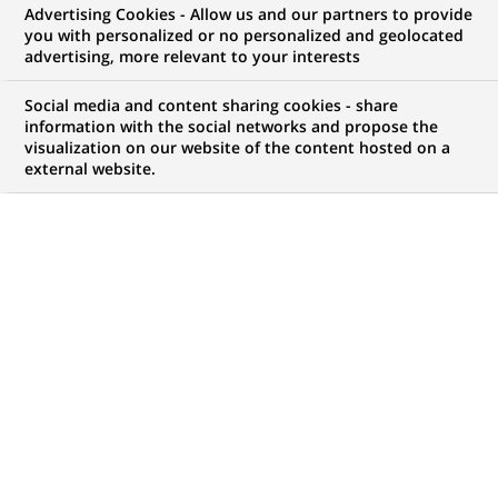
Advertising Cookies - Allow us and our partners to provide
GROUPE
COMMUNIQUÉ DE PRESSE
you with personalized or no personalized and geolocated
advertising, more relevant to your interests
BNP Paribas développe avec la
Social media and content sharing cookies - share
fintech HeoH une solution
information with the social networks and propose the
visualization on our website of the content hosted on a
d’encaissement des pourboires
external website.
par carte bancaire
PUBLIÉ LE 02-11-2021