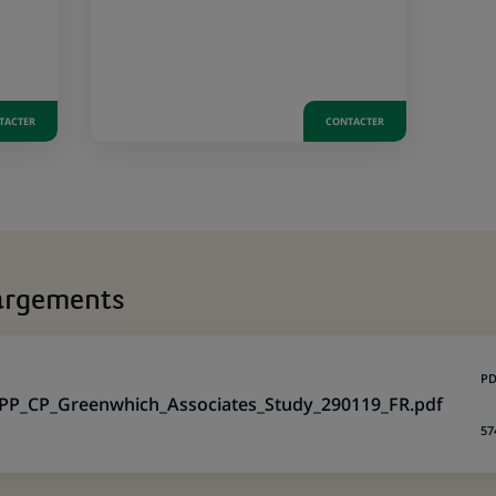
TACTER
CONTACTER
argements
PD
PP_CP_Greenwhich_Associates_Study_290119_FR.pdf
57