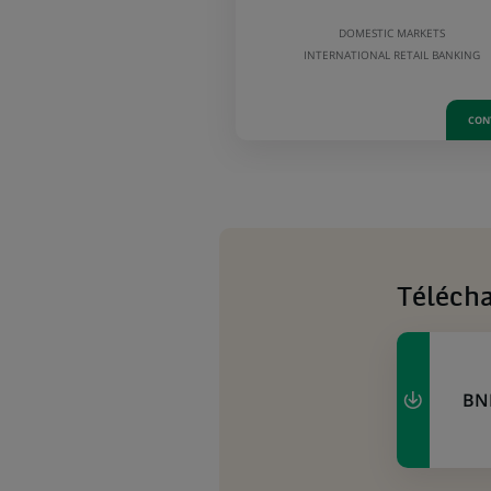
DOMESTIC MARKETS
INTERNATIONAL RETAIL BANKING
CON
Téléch
BN
(Ce
lien
s'ouvre
dans