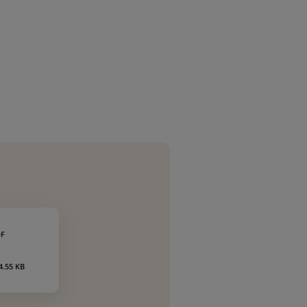
F
4.55 KB