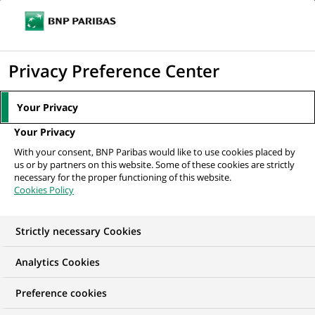
Ouvr
Cliquer
le
pour
men
de
Accueil
Mediaroom
Communiqués de presse
BNP Paribas Banque
afficher
Privacy Preference Center
navi
Privée renforce son activité Gestion de...
le
moteur
MEDIAROOM
Your Privacy
de
Communiqués de
Your Privacy
recherche
With your consent, BNP Paribas would like to use cookies placed by
presse
us or by partners on this website. Some of these cookies are strictly
necessary for the proper functioning of this website.
Cookies Policy
Retrouvez dans cet espace tous les communiqués de
presse de BNP Paribas
Strictly necessary Cookies
ACCUEIL
COMMUNIQUÉS DE PRESSE
LES ESSENTIELS
Analytics Cookies
Preference cookies