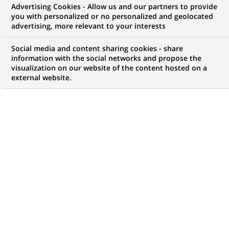
Advertising Cookies - Allow us and our partners to provide
GROUPE
COMMUNIQUÉ DE PRESSE
you with personalized or no personalized and geolocated
advertising, more relevant to your interests
BNP Paribas Banque Privée
Social media and content sharing cookies - share
renforce son activité Gestion de
information with the social networks and propose the
visualization on our website of the content hosted on a
Fortune dans le Grand Est
external website.
PUBLIÉ LE 16-10-2018
RETOUR AUX