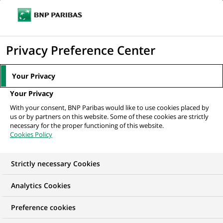
Ouvr
Cliquer
le
pour
men
de
Accueil
Mediaroom
Communiqués de presse
BNP Paribas annonce
afficher
Privacy Preference Center
navi
quatre nominations
le
moteur
MEDIAROOM
Your Privacy
de
Communiqués de
Your Privacy
recherche
With your consent, BNP Paribas would like to use cookies placed by
presse
us or by partners on this website. Some of these cookies are strictly
necessary for the proper functioning of this website.
Cookies Policy
Retrouvez dans cet espace tous les communiqués de
presse de BNP Paribas
Strictly necessary Cookies
ACCUEIL
COMMUNIQUÉS DE PRESSE
LES ESSENTIELS
Analytics Cookies
Preference cookies