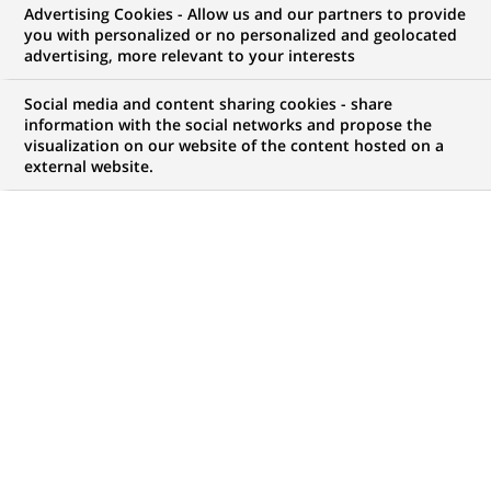
Advertising Cookies - Allow us and our partners to provide
GROUPE
COMMUNIQUÉ DE PRESSE
you with personalized or no personalized and geolocated
advertising, more relevant to your interests
BNP Paribas annonce quatre
Social media and content sharing cookies - share
nominations
information with the social networks and propose the
visualization on our website of the content hosted on a
external website.
PUBLIÉ LE 10-07-2020
RETOUR AUX
COMMUNIQUÉS