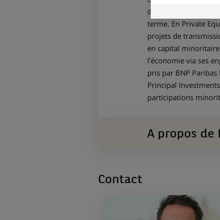
d’accompagnement de 
terme. En Private Equ
projets de transmiss
en capital minoritair
l’économie via ses e
pris par BNP Paribas 
Principal Investments
participations minorit
A propos de 
Contact