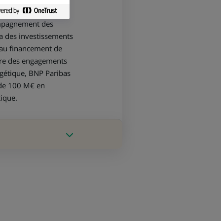
ctifs à moyen/long
compagnement des
a des investissements
t au financement de
dre des engagements
rgétique, BNP Paribas
 de 100 M€ en
tique.