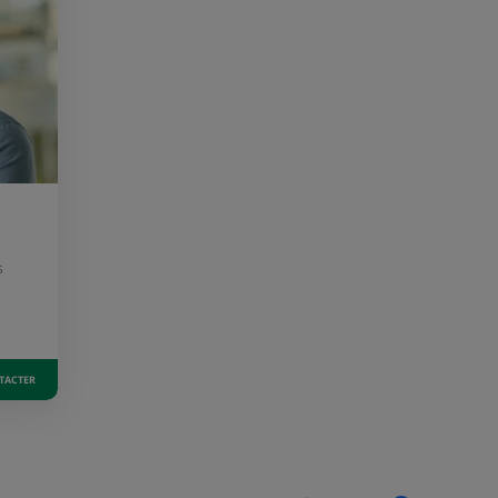
S
TACTER