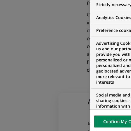
propre de BNP Parib
Strictly necessar
Cette stratégie se ca
Analytics Cookie
instruments (equity
d’opérations (y comp
Preference cooki
collaboration avec l
Advertising Cooki
concernées. Reposan
us and our partn
accompagnées, cette
provide you with
personalized or 
financière de chacu
personalized and
durée.
geolocated advert
more relevant to
interests
Social media and
sharing cookies -
A propos de 
information with 
networks and pr
visualization on 
Confirm My C
of the content h
BNP Paribas Principal
external website.
cotées du Groupe dans