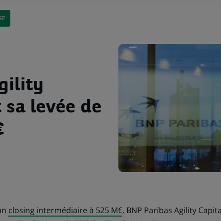
SE
ility
t sa levée de
€
 un
closing intermédiaire à 525 M€
, BNP Paribas Agility Capit