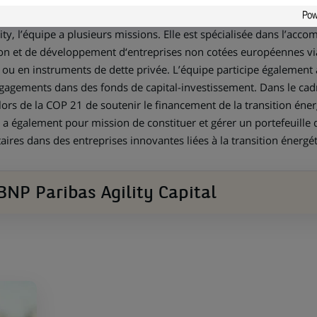
la croissance des midcaps européennes et de valorisation des a
ity, l’équipe a plusieurs missions. Elle est spécialisée dans l’ac
ion et de développement d‘entreprises non cotées européennes vi
e ou en instruments de dette privée. L’équipe participe égalemen
ngagements dans des fonds de capital-investissement. Dans le ca
lors de la COP 21 de soutenir le financement de la transition éne
 a également pour mission de constituer et gérer un portefeuille
aires dans des entreprises innovantes liées à la transition énergé
BNP Paribas Agility Capital