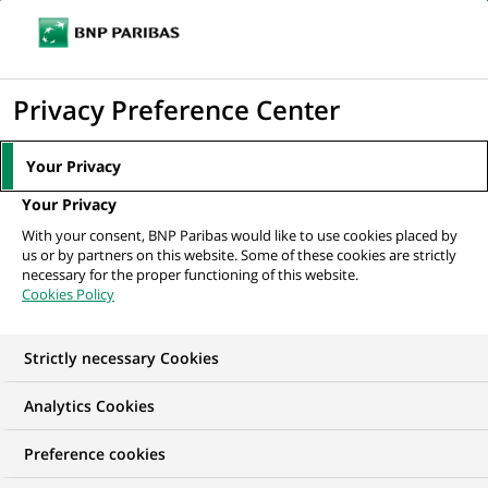
Ouvr
Cliquer
le
pour
men
de
Accueil
Mediaroom
Communiqués de presse
BNP Paribas, 1ère
afficher
Privacy Preference Center
navi
marque en France à lancer un SAV sur Google+
le
moteur
MEDIAROOM
Your Privacy
de
Communiqués de
Your Privacy
recherche
With your consent, BNP Paribas would like to use cookies placed by
presse
us or by partners on this website. Some of these cookies are strictly
necessary for the proper functioning of this website.
Cookies Policy
Retrouvez dans cet espace tous les communiqués de
presse de BNP Paribas
Strictly necessary Cookies
ACCUEIL
COMMUNIQUÉS DE PRESSE
LES ESSENTIELS
Analytics Cookies
Preference cookies