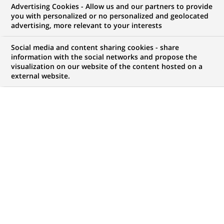
Advertising Cookies - Allow us and our partners to provide
GROUPE
COMMUNIQUÉ DE PRESSE
you with personalized or no personalized and geolocated
advertising, more relevant to your interests
BNP Paribas, 1ère marque en
Social media and content sharing cookies - share
France à lancer un SAV sur
information with the social networks and propose the
visualization on our website of the content hosted on a
Google+
external website.
PUBLIÉ LE 31-01-2013
RETOUR AUX