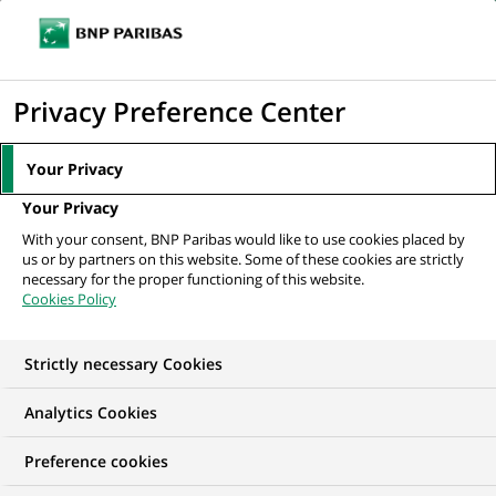
Ouvr
Cliquer
le
pour
men
de
Accueil
Mediaroom
Communiqués de presse
Andrew Freris est
afficher
Privacy Preference Center
navi
nommé responsable des études économiques de...
le
moteur
MEDIAROOM
Your Privacy
de
Communiqués de
Your Privacy
recherche
With your consent, BNP Paribas would like to use cookies placed by
presse
us or by partners on this website. Some of these cookies are strictly
necessary for the proper functioning of this website.
Cookies Policy
Retrouvez dans cet espace tous les communiqués de
presse de BNP Paribas
Strictly necessary Cookies
ACCUEIL
COMMUNIQUÉS DE PRESSE
LES ESSENTIELS
Analytics Cookies
Preference cookies