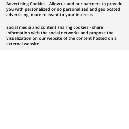
Advertising Cookies - Allow us and our partners to provide
COMMUNIQUÉ DE PRESSE
you with personalized or no personalized and geolocated
advertising, more relevant to your interests
Andrew Freris est nommé
Social media and content sharing cookies - share
responsable des études
information with the social networks and propose the
visualization on our website of the content hosted on a
économiques de BNP Paribas
external website.
pour l'Asie
PUBLIÉ LE 03-11-2000