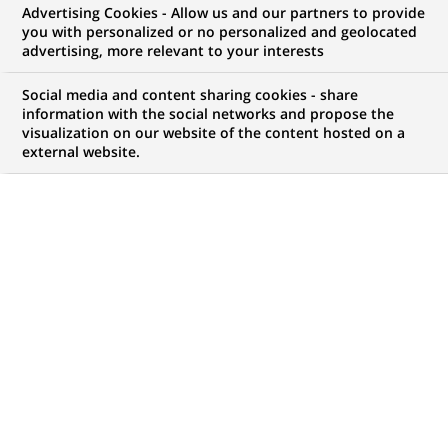
Advertising Cookies - Allow us and our partners to provide
COMMUNIQUÉ DE PRESSE
you with personalized or no personalized and geolocated
advertising, more relevant to your interests
Accord stratégique avec Finiper
Social media and content sharing cookies - share
dans les centres commerciaux en
information with the social networks and propose the
visualization on our website of the content hosted on a
Italie : Klépierre devient leader
external website.
du marché italien
PUBLIÉ LE 22-07-2002