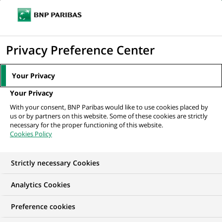
Ouvr
Cliquer
le
pour
men
de
Accueil
Mediaroom
Communiqués de presse
Accord stratégique avec
afficher
Privacy Preference Center
navi
Finiper dans les centres commerciaux en...
le
moteur
MEDIAROOM
Your Privacy
de
Communiqués de
Your Privacy
recherche
With your consent, BNP Paribas would like to use cookies placed by
presse
us or by partners on this website. Some of these cookies are strictly
necessary for the proper functioning of this website.
Cookies Policy
Retrouvez dans cet espace tous les communiqués de
presse de BNP Paribas
Strictly necessary Cookies
ACCUEIL
COMMUNIQUÉS DE PRESSE
LES ESSENTIELS
Analytics Cookies
Preference cookies