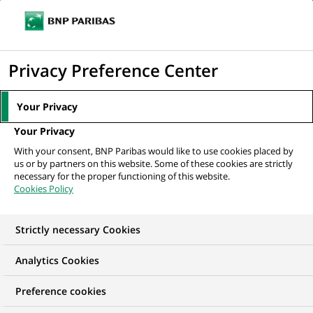
Ouvr
Cliquer
le
pour
men
de
Accueil
Mediaroom
Communiqués de presse
Accélérateur Fintech
afficher
Privacy Preference Center
navi
par L’Atelier BNP Paribas : 8 start-ups...
le
moteur
MEDIAROOM
Your Privacy
de
Communiqués de
Your Privacy
recherche
With your consent, BNP Paribas would like to use cookies placed by
presse
us or by partners on this website. Some of these cookies are strictly
necessary for the proper functioning of this website.
Cookies Policy
Retrouvez dans cet espace tous les communiqués de
presse de BNP Paribas
Strictly necessary Cookies
ACCUEIL
COMMUNIQUÉS DE PRESSE
LES ESSENTIELS
Analytics Cookies
Preference cookies