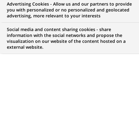
Advertising Cookies - Allow us and our partners to provide
GROUPE
COMMUNIQUÉ DE PRESSE
you with personalized or no personalized and geolocated
advertising, more relevant to your interests
Accélérateur Fintech par L’Atelier
Social media and content sharing cookies - share
BNP Paribas : 8 start-ups
information with the social networks and propose the
visualization on our website of the content hosted on a
intègrent le programme d’open
external website.
innovation
PUBLIÉ LE 24-03-2016