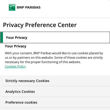
Ouvr
Cliquer
le
pour
men
de
Accueil
Mediaroom
Communiqués de presse
3 jours d'euro chez BNP
afficher
Privacy Preference Center
navi
Paribas : 477.000 opérations de caisse...
le
moteur
MEDIAROOM
Your Privacy
de
Communiqués de
Your Privacy
recherche
With your consent, BNP Paribas would like to use cookies placed by
presse
us or by partners on this website. Some of these cookies are strictly
necessary for the proper functioning of this website.
Cookies Policy
Retrouvez dans cet espace tous les communiqués de
presse de BNP Paribas
Strictly necessary Cookies
ACCUEIL
COMMUNIQUÉS DE PRESSE
LES ESSENTIELS
Analytics Cookies
Preference cookies