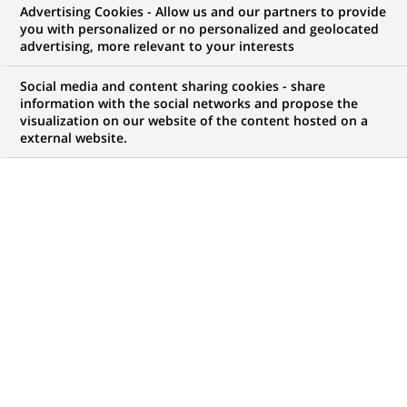
Advertising Cookies - Allow us and our partners to provide
COMMUNIQUÉ DE PRESSE
you with personalized or no personalized and geolocated
advertising, more relevant to your interests
3 jours d'euro chez BNP Paribas :
Social media and content sharing cookies - share
477.000 opérations de caisse des
information with the social networks and propose the
visualization on our website of the content hosted on a
particuliers 1.012.000 retraits
external website.
aux guichets automatiques.
PUBLIÉ LE 07-01-2002