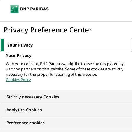
Ouvr
Cliquer
le
pour
men
de
Accueil
Mediaroom
Communiqués de presse
Pour le 2ème "Téléthon
afficher
Privacy Preference Center
navi
du Jazz", BNP Paribas soutient la...
le
moteur
MEDIAROOM
Your Privacy
de
Communiqués de
Your Privacy
recherche
With your consent, BNP Paribas would like to use cookies placed by
presse
us or by partners on this website. Some of these cookies are strictly
necessary for the proper functioning of this website.
Cookies Policy
Retrouvez dans cet espace tous les communiqués de
presse de BNP Paribas
Strictly necessary Cookies
ACCUEIL
COMMUNIQUÉS DE PRESSE
LES ESSENTIELS
Analytics Cookies
Preference cookies