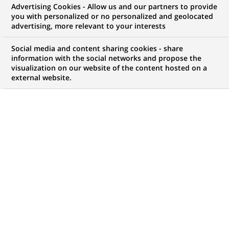
Advertising Cookies - Allow us and our partners to provide
GROUPE
COMMUNIQUÉ DE PRESSE
you with personalized or no personalized and geolocated
advertising, more relevant to your interests
Pour le 2ème "Téléthon du Jazz",
Social media and content sharing cookies - share
BNP Paribas soutient la tournée
information with the social networks and propose the
visualization on our website of the content hosted on a
de Térez Montcalm, du 27
external website.
septembre au 9 octobre 2013 et
reverse 1€ par billet à l'AFM-
Téléthon