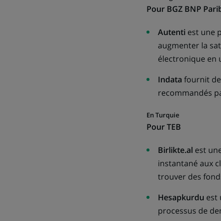
P
our BGZ BNP Pari
Autenti
est une p
augmenter la sati
électronique en u
Indata
fournit d
recommandés par 
En Turquie
P
our TEB
Birlikte.al
est un
instantané aux cl
trouver des fonds
Hesapkurdu
est 
processus de dem