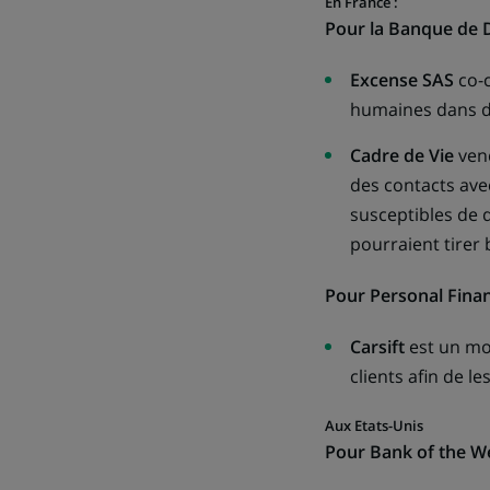
En France
:
Pour la Banque de D
Excense SAS
co-c
humaines dans d
Cadre de Vie
vend
des contacts avec
susceptibles de 
pourraient tirer
Pour Personal Fina
Carsift
est un mo
clients afin de le
Aux Etats-Unis
P
our Bank of the W