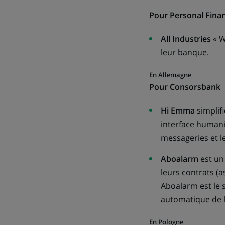
Pour Personal Fina
All Industries
« W
leur banque.
En Allemagne
Pour Consorsbank
Hi Emma
simplifi
interface humanis
messageries et le
Aboalarm
est un
leurs contrats (as
Aboalarm est le s
automatique de l
En Pologne