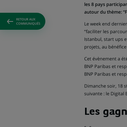
les 8 pays participa
autour du thème: “Fa
RETOUR AUX
Le week end dernier
COMMUNIQUÉS
“faciliter les parcou
Istanbul, start ups
projets, au bénéfice 
Cet évènement a été
BNP Paribas et resp
BNP Paribas et respo
Dimanche soir, 18 st
suivante : le Digita
Les gagn