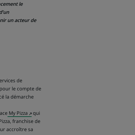
ncement le
d’un
nir un acteur de
ervices de
 pour le compte de
ncé la démarche
(Ce
lace
My Pizza
qui
lien
Pizza, franchise de
s'ouvre
ur accroître sa