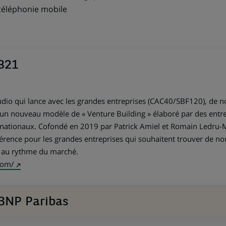
téléphonie mobile
321
tudio qui lance avec les grandes entreprises (CAC40/SBF120), de 
un nouveau modèle de « Venture Building » élaboré par des entr
nationaux. Cofondé en 2019 par Patrick Amiel et Romain Ledru-Mat
férence pour les grandes entreprises qui souhaitent trouver de no
r au rythme du marché.
(Ce
com/
lien
s'ouvre
BNP Paribas
dans
un