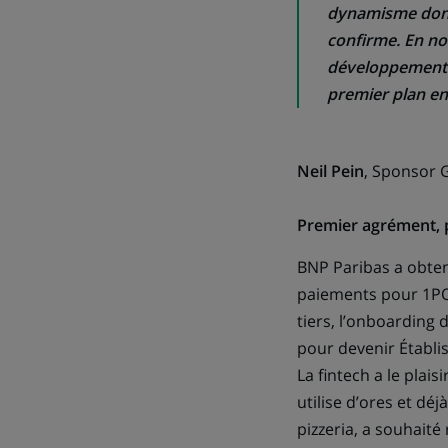
dynamisme dont 
confirme. En no
développement r
premier plan en
Neil Pein
, Sponsor 
Premier agrément, p
BNP Paribas a obten
paiements pour 1POI
tiers, l’onboarding 
pour devenir Établi
La fintech a le plai
utilise d’ores et dé
pizzeria, a souhaité