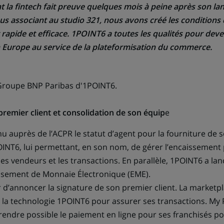
la fintech fait preuve quelques mois à peine après son la
us associant au studio 321, nous avons créé les conditions 
apide et efficace. 1POINT6 a toutes les qualités pour deve
 Europe au service de la plateformisation du commerce.
Groupe BNP Paribas d'1POINT6.
remier client et consolidation de son équip
e
u auprès de l’ACPR le statut d’agent pour la fourniture de s
NT6, lui permettant, en son nom, de gérer l’encaissement
des vendeurs et les transactions. En parallèle, 1POINT6 a la
ssement de Monnaie Électronique (EME).
sir d’annoncer la signature de son premier client. La marketp
jà la technologie 1POINT6 pour assurer ses transactions. My 
 rendre possible le paiement en ligne pour ses franchisés po