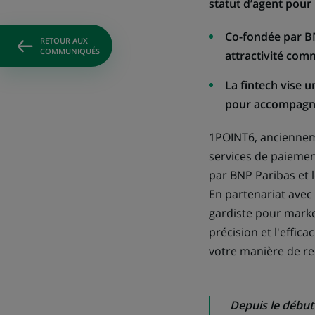
statut d’agent pour 
Co-fondée par BN
RETOUR AUX
COMMUNIQUÉS
attractivité com
La fintech vise u
pour accompagner
1POINT6, ancienneme
services de paiemen
par BNP Paribas et l
En partenariat avec
gardiste pour marke
précision et l'effica
votre manière de rec
Depuis le début