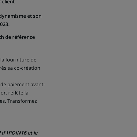
 client
 dynamisme et son
023.
ech de référence
la fourniture de
rès sa co-création
 de paiement avant-
, reflète la
lles. Transformez
 d’1POINT6 et le