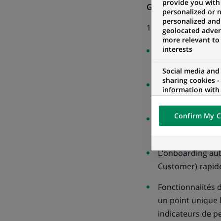
provide you with
Guillaume Massis
, 
personalized or 
personalized and
1POINT6 fournit l’e
geolocated advert
more relevant to
interests
Fonctionnalités 
accessible par t
Social media and
sharing cookies -
Fonctionnalités 
information with 
paiement, adapt
networks and pr
visualization on 
Confirm My C
of the content h
Fonctionnalités 
external website.
la marketplace, 
L’onboarding aut
Customer) rapide 
Fonctionnalités
un point unique l
indicateurs de p