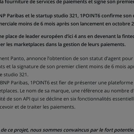
la fourniture de services de paiements et signe son premier
P Paribas et le startup studio 321, 1POINT6 confirme son
merciale moins de 6 mois après son lancement en octobre 2
ne place de leader européen d’ici 4 ans en devenant la fint
 les marketplaces dans la gestion de leurs paiements.
nt Panto, annonce l’obtention de son statut d’agent pour 
ts et la signature de son premier client moins de 6 mois ap
e studio 321.
 BNP Paribas, 1POINT6 est fier de présenter une plateforme
tplaces. Le nom de sa marque, une référence au nombre d'or
cité de son API qui se décline en six fonctionnalités essentie
evoir et de traiter les paiements.
 de ce projet, nous sommes convaincus par le fort potentiel