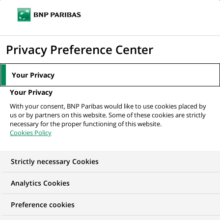
Ouvr
Cliquer
le
pour
men
de
Accueil
Mediaroom
Communiqués de presse
Depuis 10 ans, BNP
afficher
Privacy Preference Center
navi
Paribas prolonge La Fête du Cinéma du 3 au 9...
le
moteur
MEDIAROOM
Your Privacy
de
Communiqués de
Your Privacy
recherche
With your consent, BNP Paribas would like to use cookies placed by
presse
us or by partners on this website. Some of these cookies are strictly
necessary for the proper functioning of this website.
Cookies Policy
Retrouvez dans cet espace tous les communiqués de
presse de BNP Paribas
Strictly necessary Cookies
ACCUEIL
COMMUNIQUÉS DE PRESSE
LES ESSENTIELS
Analytics Cookies
Preference cookies