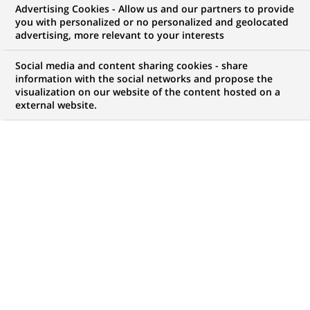
Advertising Cookies - Allow us and our partners to provide
GROUPE
COMMUNIQUÉ DE PRESSE
you with personalized or no personalized and geolocated
advertising, more relevant to your interests
Depuis 10 ans, BNP Paribas
Social media and content sharing cookies - share
prolonge La Fête du Cinéma du 3
information with the social networks and propose the
visualization on our website of the content hosted on a
au 9 juillet 2014
external website.
PUBLIÉ LE 27-05-2014
RETOUR AUX