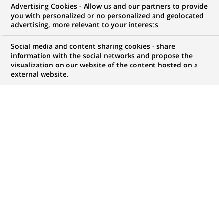
Advertising Cookies - Allow us and our partners to provide
you with personalized or no personalized and geolocated
advertising, more relevant to your interests
Social media and content sharing cookies - share
information with the social networks and propose the
visualization on our website of the content hosted on a
external website.
PUBLIÉ LE 12-10-2021
D
es leaders du développement durable de la
région Amériques échangent leurs points de
vue sur les moyens de générer des progrès
concrets pour un avenir sans émissions.
Face à l’urgence, les entreprises