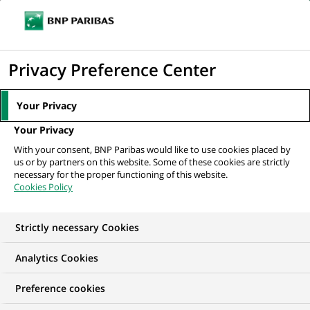
Ouvr
Cliquer
le
pour
men
de
Accueil
Actualités
Groupe
L’Innovation et la collaboration au cœur
afficher
Privacy Preference Center
navi
des solutions : Focus...
le
moteur
Your Privacy
de
GROUPE
Your Privacy
recherche
With your consent, BNP Paribas would like to use cookies placed by
us or by partners on this website. Some of these cookies are strictly
L’Innovation et la
necessary for the proper functioning of this website.
Cookies Policy
collaboration au cœur
des solutions : Focus
Strictly necessary Cookies
sur la Climate Week
Analytics Cookies
NYC 2021
Preference cookies