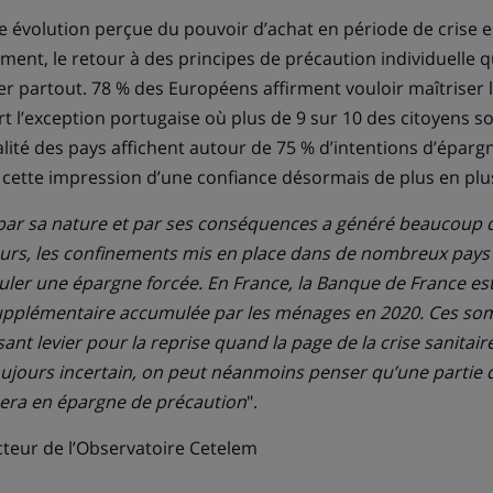
te évolution perçue du pouvoir d’achat en période de crise e
nt, le retour à des principes de précaution individuelle qu
 partout. 78 % des Européens affirment vouloir maîtriser 
rt l’exception portugaise où plus de 9 sur 10 des citoyens 
alité des pays affichent autour de 75 % d’intentions d’épargn
e cette impression d’une confiance désormais de plus en pl
e par sa nature et par ses conséquences a généré beaucoup d
eurs, les confinements mis en place dans de nombreux pays
er une épargne forcée. En France, la Banque de France est
supplémentaire accumulée par les ménages en 2020. Ces s
ant levier pour la reprise quand la page de la crise sanitai
ujours incertain, on peut néanmoins penser qu’une partie 
mera en épargne de précaution
".
cteur de l’Observatoire Cetelem