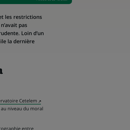
t les restrictions
n’avait pas
rudente. Loin d’un
le la dernière
a
(Ce
ervatoire Cetelem
lien
e au niveau du moral
s'ouvre
dans
tographie entre