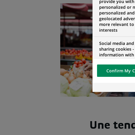
provide you with
personalized or 
personalized and
geolocated advert
more relevant to
interests
Social media and
sharing cookies -
information with 
networks and pr
visualization on 
Confirm My C
of the content h
external website.
Une tend