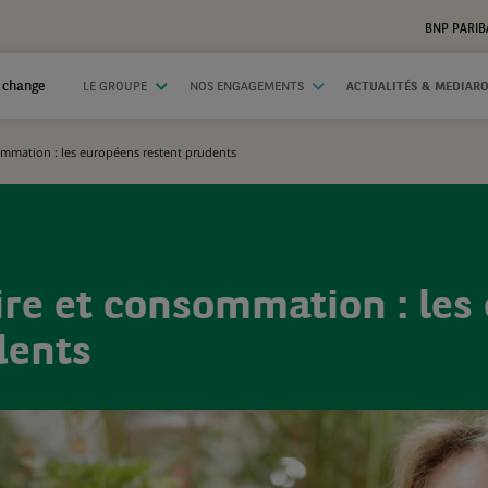
BNP PARIB
 change
LE GROUPE
NOS ENGAGEMENTS
ACTUALITÉS & MEDIAR
sommation : les européens restent prudents
aire et consommation : les
dents