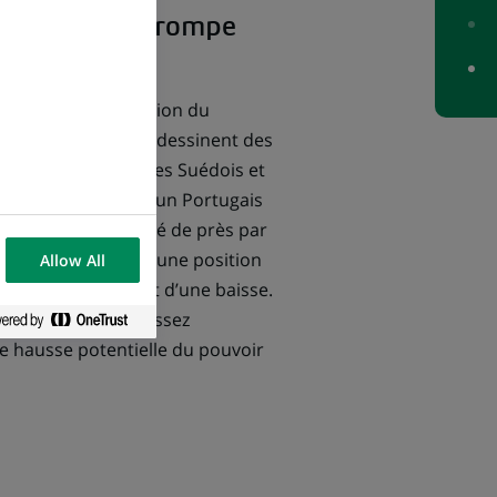
stabilité en trompe
celui d’une stagnation du
rrière ce chiffre se dessinent des
ors que pour 70 % des Suédois et
tagné ou augmenté, un Portugais
, un constat partagé de près par
s. La France connait une position
Allow All
ui ont le sentiment d’une baisse.
s, et somme toute assez
ne hausse potentielle du pouvoir