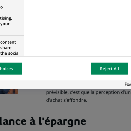
no
Le pouvoir d’achat : une 
l’œil
ising,
 your
En Europe, le sentiment dominant est 
pouvoir d’achat (49 %). Et pourtant, de
 content
disparités particulièrement fortes. Al
 share
des Allemands le pouvoir d’achat a s
the social
opose the
sur deux déclare constater une baisse
our website
les Espagnols, les Belges et les Italien
hoices
Reject All
osted on a
intermédiaire avec 38 % des Français q
Ce qui est frappant dans tous les pay
prévisible, c’est que la perception d’u
d’achat s’effondre.
ance à l'épargne