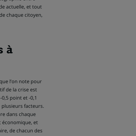
un
e actuelle, et tout
nouvel
 de chaque citoyen,
onglet)
s à
que l’on note pour
f de la crise est
0,5 point et -0,1
e plusieurs facteurs.
aire dans chaque
et économique, et
aire, de chacun des