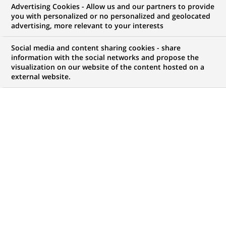
Advertising Cookies - Allow us and our partners to provide
you with personalized or no personalized and geolocated
advertising, more relevant to your interests
Social media and content sharing cookies - share
information with the social networks and propose the
visualization on our website of the content hosted on a
external website.
PUBLIÉ LE 29-05-2020
A l'occasion de la Journée mondiale sans tabac du 31
mai, une campagne lancée par l'OMS, BNP Paribas
réaffirme son engagement en faveur d 'un avenir sans
tabac dans le cadre du de Tobacco Free Portfolios, une
organisation à but non lucratif œuvrant pour la
finance sans tabac.
En 2018, BNP Paribas a été l'un des signataires fondateurs