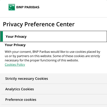
Ouvr
Cliquer
le
pour
men
de
Accueil
Actualités
Finance durable
BNP Paribas continue de mener la
afficher
Privacy Preference Center
navi
charge vers un avenir sans tabac
le
moteur
Your Privacy
de
FINANCE DURABLE
Your Privacy
recherche
With your consent, BNP Paribas would like to use cookies placed by
us or by partners on this website. Some of these cookies are strictly
BNP Paribas continue
necessary for the proper functioning of this website.
Cookies Policy
de mener la charge
vers un avenir sans
Strictly necessary Cookies
tabac
Analytics Cookies
Preference cookies