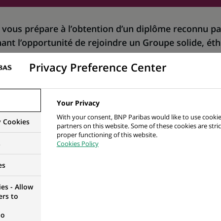
 vous prépare à l’obtention d’un diplôme reconnu par
ant l’opportunité de rejoindre un Groupe solide, éth
 pour une finance plus durable et inclusive.
Privacy Preference Center
Y BNP PARIBAS, UNE ÉQUATION SIMPLE : U
Your Privacy
PRISE RÉUNIES POUR VOUS ACCOMPAGNER
With your consent, BNP Paribas would like to use cookie
y Cookies
partners on this website. Some of these cookies are stric
proper functioning of this website.
 UN CDI.
s
Cookies Policy
es
es - Allow
ers to
S
no