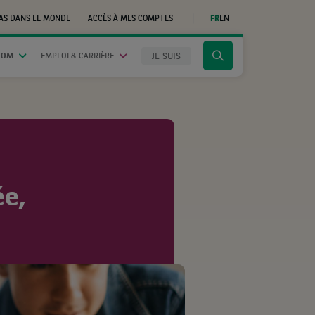
AS DANS LE MONDE
ACCÈS À MES COMPTES
FR
EN
(CE
LIEN
S'OUVRE
DANS
JE SUIS
OOM
EMPLOI & CARRIÈRE
Cliquer
UN
NOUVEL
pour
ONGLET)
afficher
le
moteur
de
recherche
ée,