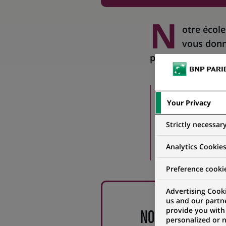
N
otre école
vous donn
pleinement engagé
B-SCHOOL B
Your Privacy
UNE ENTRE
Strictly necessar
DIPLÔME ET
Analytics Cookie
Preference cooki
Advertising Cooki
us and our partn
provide you with
NOS FORMATION
personalized or 