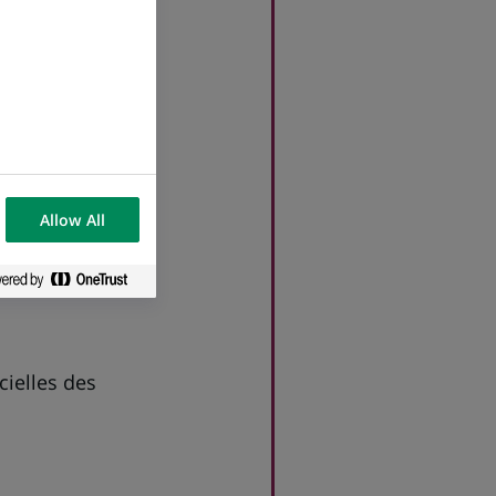
ance et en
 région lilloise,
Allow All
cielles des