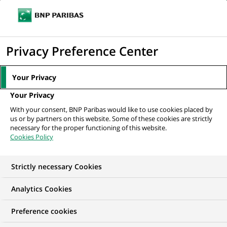
Ouvr
Cliquer
le
pour
men
de
Accueil
Mediaroom
Communiqués de presse
BNP Paribas Wealth
afficher
Privacy Preference Center
navi
Management présente ses 10 thèmes...
le
moteur
MEDIAROOM
Your Privacy
de
Communiqués de
Your Privacy
recherche
With your consent, BNP Paribas would like to use cookies placed by
presse
us or by partners on this website. Some of these cookies are strictly
necessary for the proper functioning of this website.
Cookies Policy
Retrouvez dans cet espace tous les communiqués de
presse de BNP Paribas
Strictly necessary Cookies
ACCUEIL
COMMUNIQUÉS DE PRESSE
LES ESSENTIELS
Analytics Cookies
Preference cookies