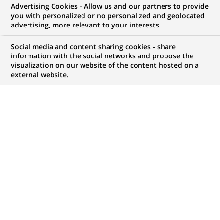
Advertising Cookies - Allow us and our partners to provide
GROUPE
COMMUNIQUÉ DE PRESSE
you with personalized or no personalized and geolocated
advertising, more relevant to your interests
BNP Paribas Wealth
Social media and content sharing cookies - share
Management présente ses 10
information with the social networks and propose the
visualization on our website of the content hosted on a
thèmes d’investissement pour
external website.
2021
PUBLIÉ LE 21-12-2020