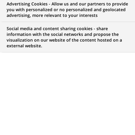
Advertising Cookies - Allow us and our partners to provide
you with personalized or no personalized and geolocated
advertising, more relevant to your interests
Social media and content sharing cookies - share
information with the social networks and propose the
visualization on our website of the content hosted on a
external website.
PUBLIÉ LE 28-04-2021
F
ace au réchauffement climatique et l’acidification
des océans, quel est le rôle des phytoplanctons
marins, et quels sont les impacts sur la biologie et
la productivité marine ? Des problématiques
auxquelles tente de répondre le projet « NOTION »,
soutenu par la Fondation BNP Paribas dans le cadre
de son programme Climate & Biodiversity Initiative.