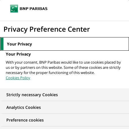
Ouvr
Cliquer
le
pour
men
de
Accueil
Actualités
Mécénat
Le projet "NOTION" mesure l’impact du
afficher
Privacy Preference Center
navi
changement climatique sur...
le
moteur
Your Privacy
de
MÉCÉNAT
Your Privacy
recherche
With your consent, BNP Paribas would like to use cookies placed by
us or by partners on this website. Some of these cookies are strictly
Le projet "NOTION"
necessary for the proper functioning of this website.
Cookies Policy
mesure l’impact du
changement climatique
Strictly necessary Cookies
sur l’activité des océans
Analytics Cookies
Preference cookies